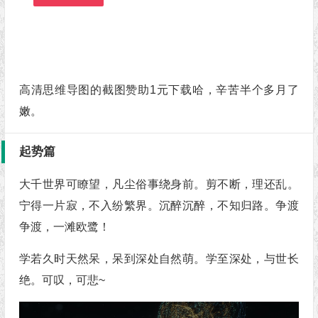
高清思维导图的截图赞助1元下载哈，辛苦半个多月了
嫩。
起势篇
大千世界可瞭望，凡尘俗事绕身前。剪不断，理还乱。
宁得一片寂，不入纷繁界。沉醉沉醉，不知归路。争渡
争渡，一滩欧鹭！
学若久时天然呆，呆到深处自然萌。学至深处，与世长
绝。可叹，可悲~