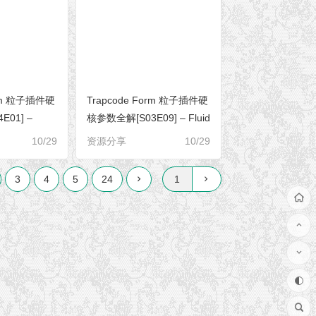
orm 粒子插件硬
Trapcode Form 粒子插件硬
01] –
核参数全解[S03E09] – Fluid
s（图层映射）
& Global Fluid Controls（流
10/29
资源分享
10/29
体和全局流体控制）
3
4
5
24