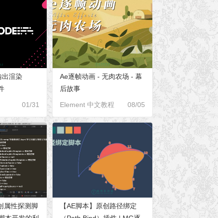
输出渲染
Ae逐帧动画 - 无肉农场 - 幕
件
后故事
1.10.13
01/31
Element 中文教程
08/05
创属性探测脚
【AE脚本】原创路径绑定
式/脚本开发的利
（Path Bind）插件 | MG逐