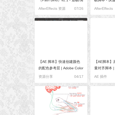
色动画的新工作流程
帧
AfterEffects 资源
07/26
AfterEffects
【AE 脚本】快速创建颜色
【AE脚本】
的配色参考层 | Adobe Color
量对齐脚本 |
Theme 替代功能
本
资源分享
04/17
AE 插件