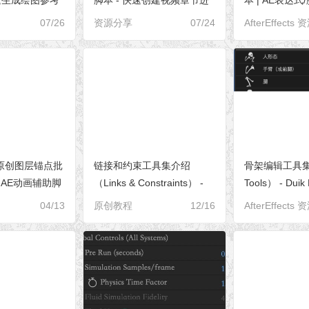
度条的工具
器
07/26
资源分享
07/24
AfterEffects 
原创图层锚点批
链接和约束工具集介绍
骨架编辑工具集（S
 AE动画辅助脚
（Links & Constraints） -
Tools） - Duik
Duik Bassel 2 角色插件参数
色插件参数全解[S
04/13
原创教程
12/16
AfterEffects 
全解[S02E01]