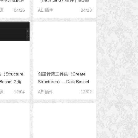
帧绘制动画制作利器
资源
04/26
AE 插件
04/23
tructure
创建骨架工具集（Create
 Bassel 2 角
Structures） - Duik Bassel
01E03]
2 角色插件参数全解
资源
12/04
AE 插件
12/02
[S01E02]