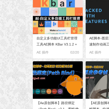
自定义多功能UI工具栏管理
AE脚本-图
工具AE脚本 KBar V3.1.2 +
速制作动画工具
使用教程
V1.2 + 使
AE 插件
02/20
AE 插件
【Ae原创脚本】路径绑定
【AE原创脚
（Path Bind）v2.1 - 逐帧/角
帧脚本 - 