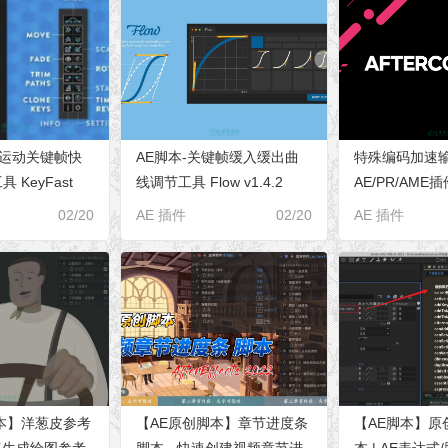
层运动关键帧快
AE脚本-关键帧缓入缓出曲
特殊编码加速
 KeyFast
线调节工具 Flow v1.4.2
AE/PR/AME插
用教程
Win/Mac兼容AE 2022
AfterCodecs v
02/20
AE 插件
02/20
AE 插件
Win/Mac
本】洋葱皮参考
【AE原创脚本】章节进度条
【AE脚本】原
快速生成绘图参考
脚本 - 快速创建视频章节进
本 | AE表达