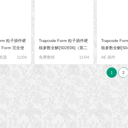
 Form 粒子插件硬
Trapcode Form 粒子插件硬
Trapcode F
 Form 完全使
核参数全解[S02E06]（第二
核参数全解[S04E
季剧终） – Particle ->
Layer Map
s 资源
11/04
免费教程
11/04
AE 插件
Text/Mask Settings（文字蒙
版设置）
1
2