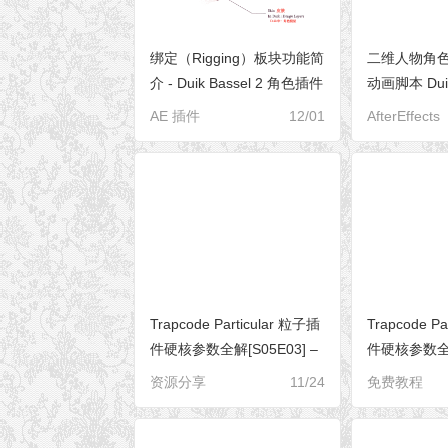
绑定（Rigging）板块功能简
二维人物角
介 - Duik Bassel 2 角色插件
动画脚本 Duik 
参数全解[S01E01]
v16 Win/Ma
AE 插件
12/01
AfterEffects
Trapcode Particular 粒子插
Trapcode P
件硬核参数全解[S05E03] –
件硬核参数全解[
Meander（蜿蜒）
Physics Si
资源分享
11/24
免费教程
模拟）