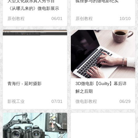
大型文化娱乐真人秀节目
狐狸参与的微电影纪实
《从哪儿来的》微电影展示
“六一”特辑和幕后分享
原创教程
06/01
原创教程
10/10
青海行 - 延时摄影
3D微电影【Guilty】幕后详
解之后期
影视工业
07/31
微电影教程
06/29