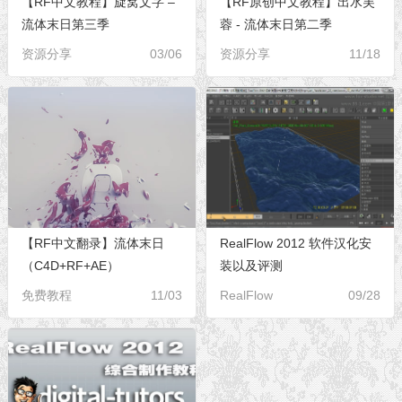
【RF中文教程】旋窝文字 –
【RF原创中文教程】出水芙
流体末日第三季
蓉 - 流体末日第二季
资源分享
03/06
资源分享
11/18
【RF中文翻录】流体末日
RealFlow 2012 软件汉化安
（C4D+RF+AE）
装以及评测
免费教程
11/03
RealFlow
09/28