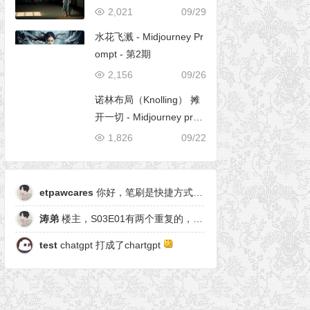
2,021
09/29
水花飞溅 - Midjourney Pr
ompt - 第2期
2,156
09/26
诺林布局（Knolling） 摊
开一切 - Midjourney pro
mpt
1,826
09/22
etpawcares
你好，笔刷是快捷方式，有原笔刷么
涛弟
楼主，S03E01有两个重复的，另一个是粒子形态
test
chatgpt 打成了chartgpt