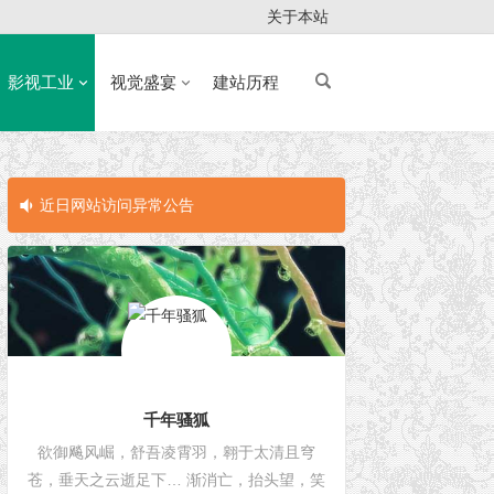
关于本站
影视工业
视觉盛宴
建站历程
近日网站访问异常公告
近日网站访问
千年骚狐
欲御飚风崛，舒吾凌霄羽，翱于太清且穹
苍，垂天之云逝足下… 渐消亡，抬头望，笑