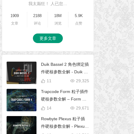
我太巅狂！ 人已怠…
1909
2188
18M
5.9K
文章
评论
浏览
点赞
更多文章
Duik Bassel 2 角色绑定插
件硬核参数全解 - Duik 16
完全使用手册
11
29,325
Trapcode Form 粒子插件
硬核参数全解 – Form 完
全使用手册
14
29,671
Rowbyte Plexus 粒子插
件硬核参数全解 - Plexus
完全使用手册