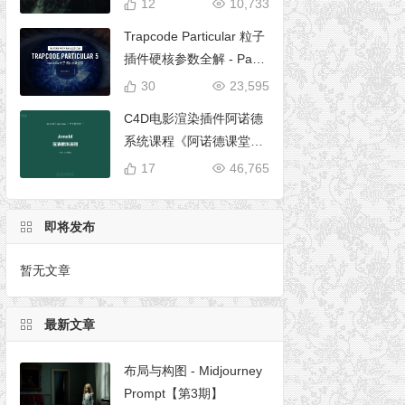
12
10,733
Trapcode Particular 粒子
插件硬核参数全解 - Parti
cular 5 完全使用手册
30
23,595
C4D电影渲染插件阿诺德
系统课程《阿诺德课堂之
玉清境》
17
46,765
即将发布
暂无文章
最新文章
布局与构图 - Midjourney
Prompt【第3期】