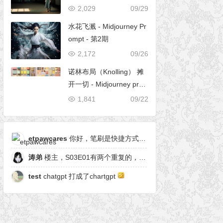
2,029
09/29
水花飞溅 - Midjourney Pr
ompt - 第2期
2,172
09/26
诺林布局（Knolling） 摊
开一切 - Midjourney pro
mpt
1,841
09/22
etpawcares
你好，笔刷是快捷方式，有原笔刷么
涛弟
楼主，S03E01有两个重复的，另一个是粒子形态
test
chatgpt 打成了chartgpt