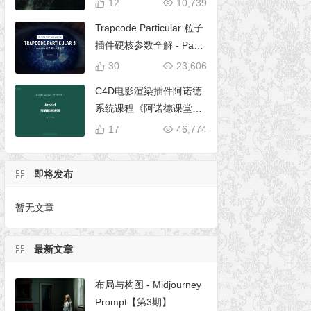
12
10,739
Trapcode Particular 粒子
插件硬核参数全解 - Parti
cular 5 完全使用手册
30
23,606
C4D电影渲染插件阿诺德
系统课程《阿诺德课堂之
玉清境》
17
46,774
即将发布
暂无文章
最新文章
布局与构图 - Midjourney
Prompt【第3期】