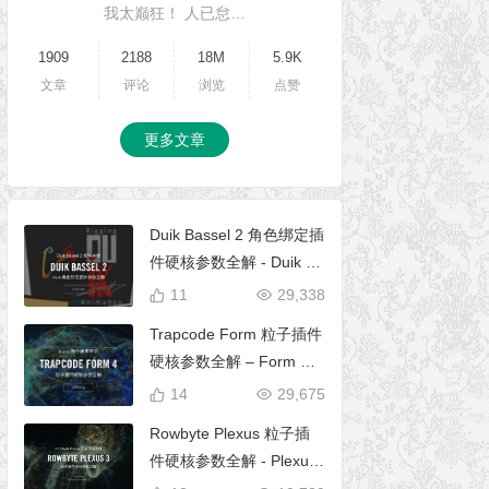
我太巅狂！ 人已怠…
1909
2188
18M
5.9K
文章
评论
浏览
点赞
更多文章
Duik Bassel 2 角色绑定插
件硬核参数全解 - Duik 16
完全使用手册
11
29,338
Trapcode Form 粒子插件
硬核参数全解 – Form 完
全使用手册
14
29,675
Rowbyte Plexus 粒子插
件硬核参数全解 - Plexus
完全使用手册