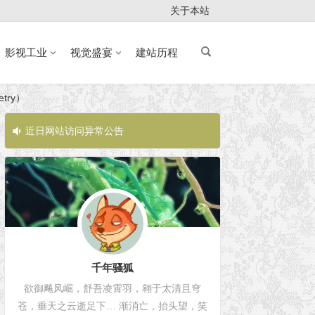
关于本站
影视工业
视觉盛宴
建站历程
try）
近日网站访问异常公告
近日网站访问
千年骚狐
欲御飚风崛，舒吾凌霄羽，翱于太清且穹
苍，垂天之云逝足下… 渐消亡，抬头望，笑