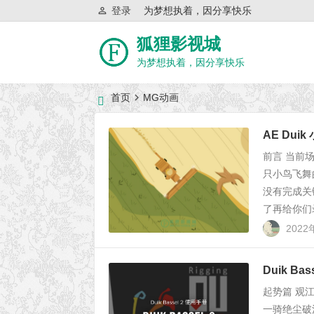
登录
为梦想执着，因分享快乐
狐狸影视城
为梦想执着，因分享快乐
首页
MG动画
近日网站访问异常公告
AE Dui
前言 当前
只小鸟飞舞
没有完成关
了再给你们录
2022
Duik B
起势篇 观
一骑绝尘破