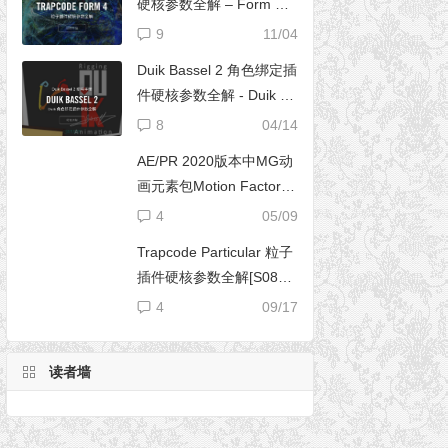
硬核参数全解 – Form 完
全使用手册
9
11/04
Duik Bassel 2 角色绑定插
件硬核参数全解 - Duik 16
完全使用手册
8
04/14
AE/PR 2020版本中MG动
画元素包Motion Factory
脚本无法导入文件夹
4
05/09
Trapcode Particular 粒子
插件硬核参数全解[S08E0
2] – 阴影设置（Shadowle
4
09/17
t Set）
读者墙