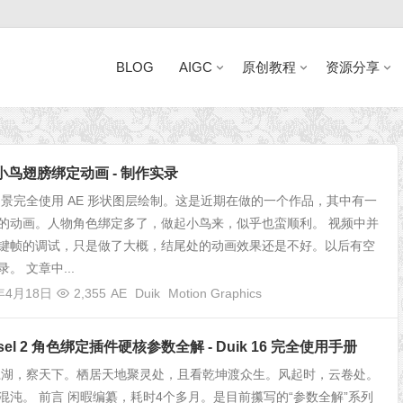
BLOG
AIGC
原创教程
资源分享
近日网站访问异常公告
k 小鸟翅膀绑定动画 - 制作实录
场景完全使用 AE 形状图层绘制。这是近期在做的一个作品，其中有一
的动画。人物角色绑定多了，做起小鸟来，似乎也蛮顺利。 视频中并
键帧的调试，只是做了大概，结尾处的动画效果还是不好。以后有空
。 文章中...
年4月18日
2,355
AE
Duik
Motion Graphics
assel 2 角色绑定插件硬核参数全解 - Duik 16 完全使用手册
江湖，察天下。栖居天地聚灵处，且看乾坤渡众生。风起时，云卷处。
混沌。 前言 闲暇编纂，耗时4个多月。是目前攥写的“参数全解”系列