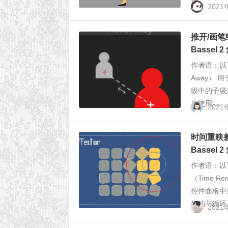
更...
2021
推开/画笔绑定
Bassel
作者语：以
Away）
级中的子级
当使用“...
202
时间重映射/效
Bassel
作者语：以
（Time 
控件面板中
好的与循环..
202