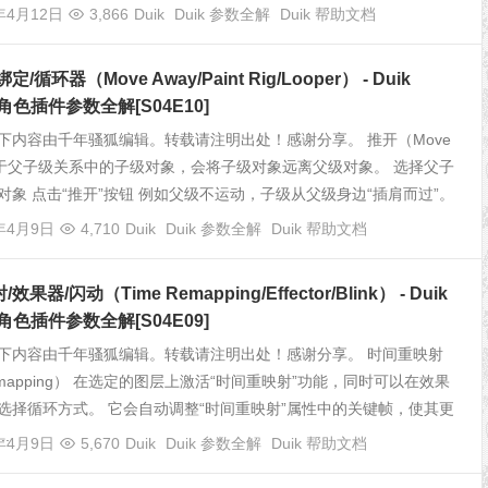
年4月12日
3,866
Duik
Duik 参数全解
Duik 帮助文档
/循环器（Move Away/Paint Rig/Looper） - Duik
 2 角色插件参数全解[S04E10]
下内容由千年骚狐编辑。转载请注明出处！感谢分享。 推开（Move
 用于父子级关系中的子级对象，会将子级对象远离父级对象。 选择父子
对象 点击“推开”按钮 例如父级不运动，子级从父级身边“插肩而过”。
1年4月9日
4,710
Duik
Duik 参数全解
Duik 帮助文档
果器/闪动（Time Remapping/Effector/Blink） - Duik
 2 角色插件参数全解[S04E09]
下内容由千年骚狐编辑。转载请注明出处！感谢分享。 时间重映射
Remapping） 在选定的图层上激活“时间重映射”功能，同时可以在效果
选择循环方式。 它会自动调整“时间重映射”属性中的关键帧，使其更
.
1年4月9日
5,670
Duik
Duik 参数全解
Duik 帮助文档