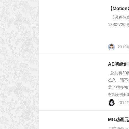
【Moti
【课程
1280*
201
AE初级到高
总共有30
么久，话不
盖了很多知
有部分是E3D
2014
MG动画元素
二维动画设