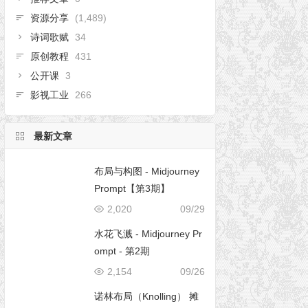
资源分享
(1,489)
诗词歌赋
34
原创教程
431
公开课
3
影视工业
266
最新文章
布局与构图 - Midjourney
Prompt【第3期】
2,020
09/29
水花飞溅 - Midjourney Pr
ompt - 第2期
2,154
09/26
诺林布局（Knolling） 摊