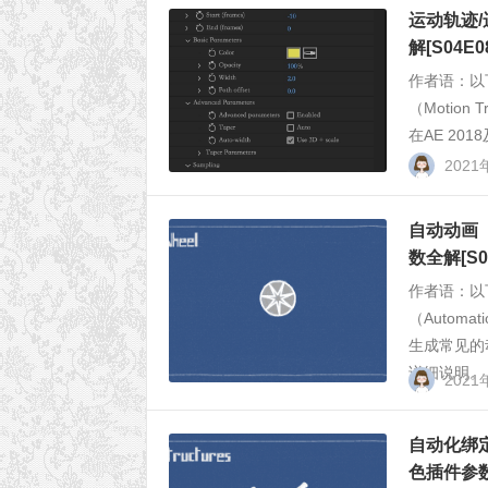
运动轨迹/运动
解[S04E0
作者语：以
（Motio
在AE 20
202
自动动画（A
数全解[S0
作者语：以
（Autom
生成常见的
详细说明。 .
202
自动化绑定和创
色插件参数全