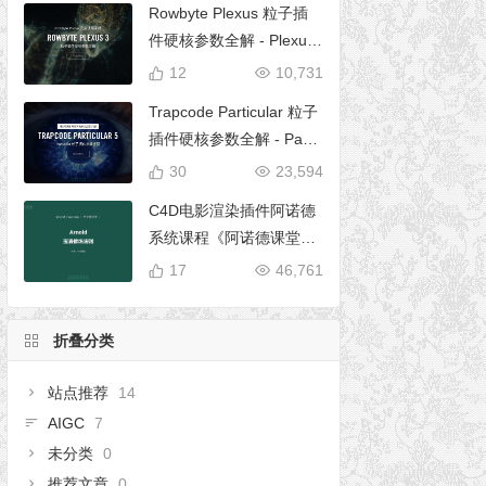
Rowbyte Plexus 粒子插
件硬核参数全解 - Plexus
完全使用手册
12
10,731
Trapcode Particular 粒子
插件硬核参数全解 - Parti
cular 5 完全使用手册
30
23,594
C4D电影渲染插件阿诺德
系统课程《阿诺德课堂之
玉清境》
17
46,761
折叠分类
站点推荐
14
AIGC
7
未分类
0
推荐文章
0