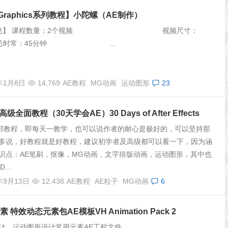
onGraphics系列教程】小陀螺（AE制作）
信息】 课程数量：2个视频 视频尺寸：
720 总时常：45分钟 ...
5年1月8日
14,769
AE教程
MG动画
运动图形
23
级全面教程（30天学会AE）30 Days of After Effects
部教程，即每天一教学，也可以说作者的耐心是极好的，可以坚持那
多说，好教程就是好教程，建议初学者及高级都可以看一下，因为涵
识点：AE笔刷，抠像，MG动画，文字排版动画，运动图形，其中也
...
年9月13日
12,438
AE教程
AE粒子
MG动画
6
 特效动态元素包AE模板VH Animation Pack 2
计，运动图形设计常用元素AE工程文件