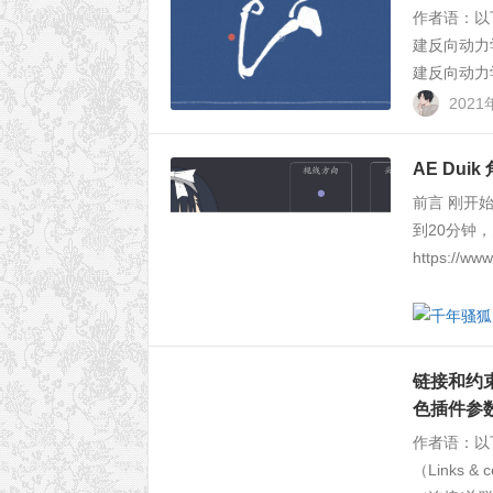
作者语：以
建反向动力学（
建反向动力
2021
AE Dui
前言 刚开
到20分钟
https://w
链接和约束工具
色插件参数全
作者语：以
（Links 