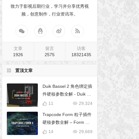
致力于影视后期行业，学习并分享优秀视
频，创意制作，行业资讯等。
文章
留言
访客
1926
2575
18321435
置顶文章
Duik Bassel 2 角色绑定插
件硬核参数全解 - Duik 16
完全使用手册
11
29,324
Trapcode Form 粒子插件
硬核参数全解 – Form 完
全使用手册
14
29,669