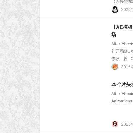
（连接/关
2020
【AE模
场
After Ef
礼开场MG
修改 版 本
2016
25个片头动画 
After Effe
Animations 
201