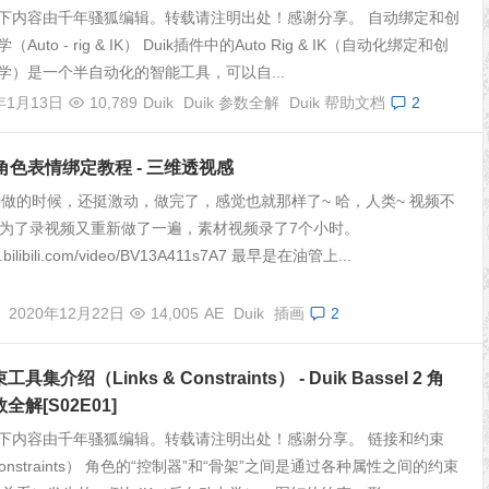
下内容由千年骚狐编辑。转载请注明出处！感谢分享。 自动绑定和创
Auto - rig & IK） Duik插件中的Auto Rig & IK（自动化绑定和创
学）是一个半自动化的智能工具，可以自...
年1月13日
10,789
Duik
Duik 参数全解
Duik 帮助文档
2
k 角色表情绑定教程 - 三维透视感
始做的时候，还挺激动，做完了，感觉也就那样了~ 哈，人类~ 视频不
，为了录视频又重新做了一遍，素材视频录了7个小时。
ww.bilibili.com/video/BV13A411s7A7 最早是在油管上...
2020年12月22日
14,005
AE
Duik
插画
2
集介绍（Links & Constraints） - Duik Bassel 2 角
解[S02E01]
下内容由千年骚狐编辑。转载请注明出处！感谢分享。 链接和约束
& constraints） 角色的“控制器”和“骨架”之间是通过各种属性之间的约束