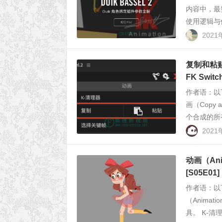
内容中，最
使用逻辑与传
2021
复制和粘贴动画
FK Swit
作者语：以
画（Copy 
个合成的所
2021
动画（Ani
[S05E01]
作者语：以
（Animat
具。 K-清