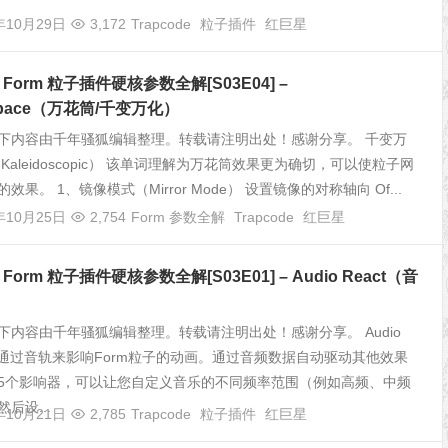
年10月29日
3,172
Trapcode
粒子插件
红巨星
de Form 粒子插件硬核参数全解[S03E04] –
ospace（万花筒/千变万化）
下内容由千年骚狐编辑整理。转载请注明出处！感谢分享。 千变万
Kaleidoscopic） 该单词理解为万花筒效果更为确切，可以使粒子网
效果。 1、镜像模式（Mirror Mode） 设置镜像的对称轴向 Of...
年10月25日
2,754
Form 参数全解
Trapcode
红巨星
e Form 粒子插件硬核参数全解[S03E01] – Audio React（音
）
下内容由千年骚狐编辑整理。转载请注明出处！感谢分享。 Audio
 可以通过音轨来影响Form粒子的动画。通过音频数据自动驱动其他效果
5个影响器，可以让您自定义音乐的不同频率范围（例如高频、中频
后设...
年10月21日
2,785
Trapcode
粒子插件
红巨星