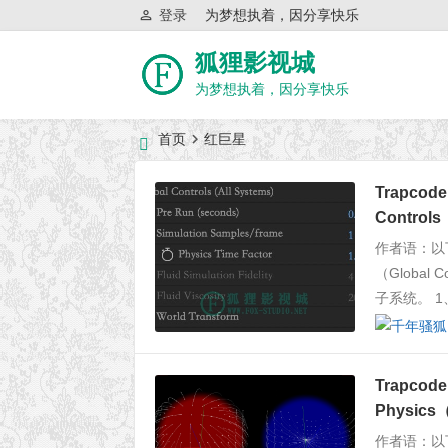
登录
为梦想执着，因分享快乐
狐狸影视城
为梦想执着，因分享快乐
首页
红巨星
近日网站访问异常公告
Trapcod
Contro
作者语：以
（Globa
子系统。 1、
Trapcod
Physic
作者语：以