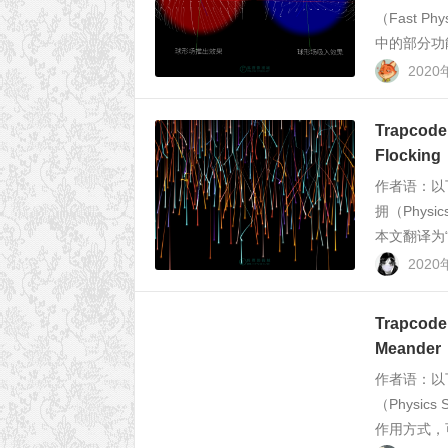
（Fast Ph
中的部分功
2020
Trapcod
Flocki
作者语：以
拥（Physic
本文翻译为“
2020
Trapcod
Meande
作者语：以
（Physics
作用方式，可