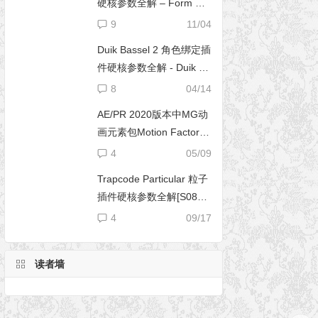
硬核参数全解 – Form 完
全使用手册
9
11/04
Duik Bassel 2 角色绑定插
件硬核参数全解 - Duik 16
完全使用手册
8
04/14
AE/PR 2020版本中MG动
画元素包Motion Factory
脚本无法导入文件夹
4
05/09
Trapcode Particular 粒子
插件硬核参数全解[S08E0
2] – 阴影设置（Shadowle
4
09/17
t Set）
读者墙