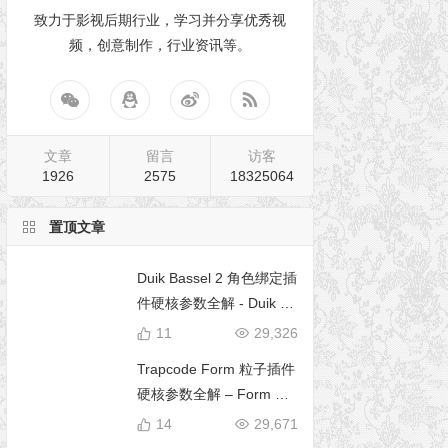
致力于影视后期行业，学习并分享优秀视
频，创意制作，行业资讯等。
文章
留言
访客
1926
2575
18325064
置顶文章
Duik Bassel 2 角色绑定插
件硬核参数全解 - Duik 16
完全使用手册
11
29,326
Trapcode Form 粒子插件
硬核参数全解 – Form 完
全使用手册
14
29,671