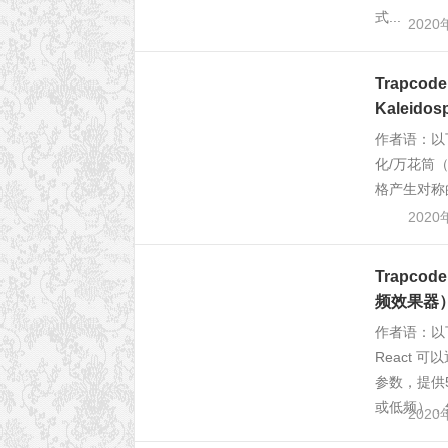
式...
2020
Trapco
Kaleid
作者语：以
化/万花筒（
格产生对称的
2020
Trapcod
频效果器
作者语：以
React
参数，提供
或低频），然
2020