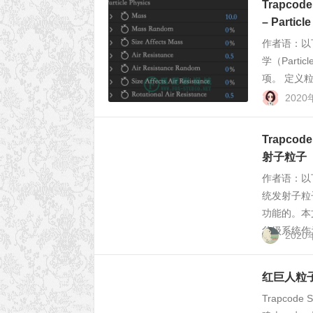
Trapco
– Parti
作者语：以
学（Parti
项。 定义粒
2020
Trapco
射子粒子（P
作者语：以
统发射子粒子
功能的。本
父级系统作为
2020
红巨人粒子特效
Trapcod