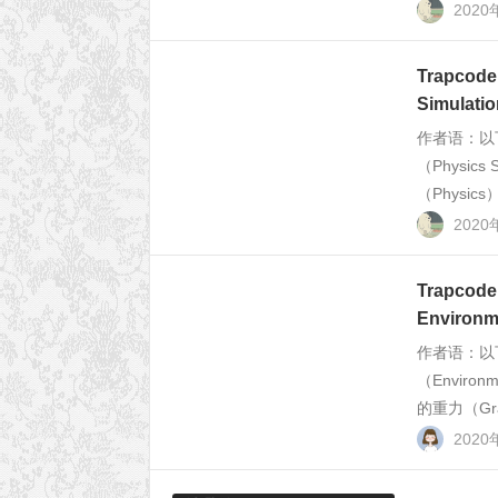
2020
Trapcod
Simula
作者语：以
（Physics
（Physi
2020
Trapcod
Enviro
作者语：以
（Enviro
的重力（Gra
2020