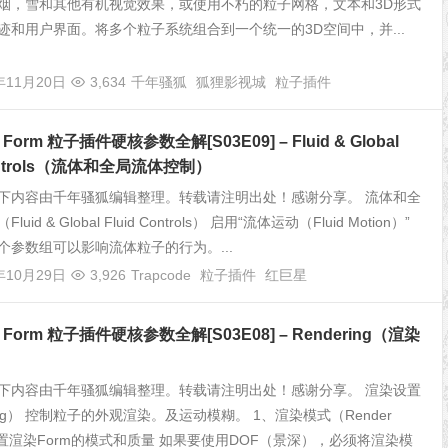
烟，雪和其他有机视觉效果，或使用不朽的粒子网格，文本和3D形式
迹和用户界面。将多个粒子系统组合到一个统一的3D空间中，并...
年11月20日
3,634
千年骚狐
狐狸影视城
粒子插件
e Form 粒子插件硬核参数全解[S03E09] – Fluid & Global
Controls（流体和全局流体控制）
下内容由千年骚狐编辑整理。转载请注明出处！感谢分享。 流体和全
uid & Global Fluid Controls） 启用“流体运动（Fluid Motion）”
个参数组可以影响流体粒子的行为。...
年10月29日
3,926
Trapcode
粒子插件
红巨星
de Form 粒子插件硬核参数全解[S03E08] – Rendering（渲染
下内容由千年骚狐编辑整理。转载请注明出处！感谢分享。 渲染设置
ring） 控制粒子的外观渲染。及运动模糊。 1、渲染模式（Render
 设置渲染Form的模式和质量 如果要使用DOF（景深），必须将渲染模