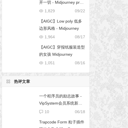
开一切 - Midjourney pro
mpt
1,829
09/22
【AIGC】Low poly 低多
边形风格 - Midjourney
1,964
08/17
【AIGC】穿报纸服装造型
的女孩 Midjourney
1,051
08/16
热评文章
一个程序员的励志故事 -
VipSystem会员系统新版
开发
10
06/18
Trapcode Form 粒子插件