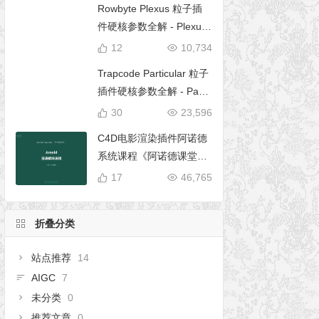
Rowbyte Plexus 粒子插
件硬核参数全解 - Plexus
完全使用手册
12
10,734
Trapcode Particular 粒子
插件硬核参数全解 - Parti
cular 5 完全使用手册
30
23,596
C4D电影渲染插件阿诺德
系统课程《阿诺德课堂之
玉清境》
17
46,765
折叠分类
站点推荐
14
AIGC
7
未分类
0
推荐文章
0