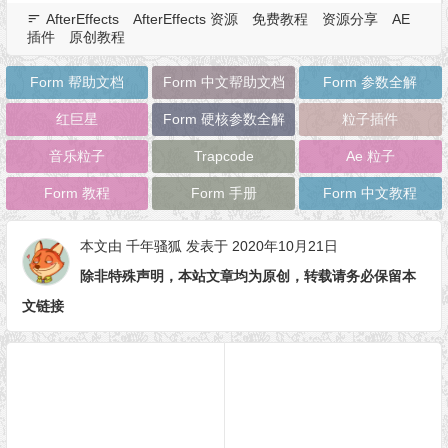
AfterEffects
AfterEffects 资源
免费教程
资源分享
AE
插件
原创教程
Form 帮助文档
Form 中文帮助文档
Form 参数全解
红巨星
Form 硬核参数全解
粒子插件
音乐粒子
Trapcode
Ae 粒子
Form 教程
Form 手册
Form 中文教程
本文由
千年骚狐
发表于 2020年10月21日
除非特殊声明，本站文章均为原创，转载请务必保留本
文链接