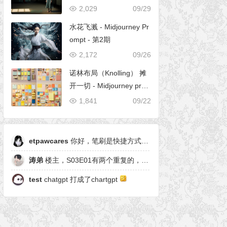
2,029
09/29
水花飞溅 - Midjourney Pr
ompt - 第2期
2,172
09/26
诺林布局（Knolling） 摊
开一切 - Midjourney pro
mpt
1,841
09/22
etpawcares
你好，笔刷是快捷方式，有原笔刷么
涛弟
楼主，S03E01有两个重复的，另一个是粒子形态
test
chatgpt 打成了chartgpt