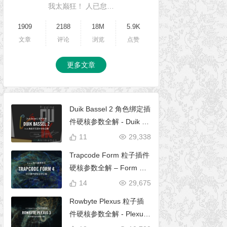
我太巅狂！ 人已怠…
1909
2188
18M
5.9K
文章
评论
浏览
点赞
更多文章
Duik Bassel 2 角色绑定插
件硬核参数全解 - Duik 16
完全使用手册
11
29,338
Trapcode Form 粒子插件
硬核参数全解 – Form 完
全使用手册
14
29,675
Rowbyte Plexus 粒子插
件硬核参数全解 - Plexus
完全使用手册