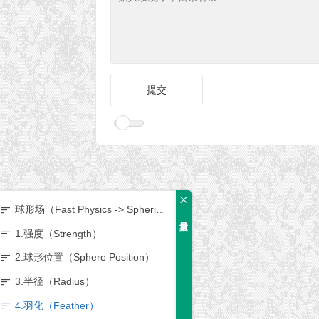
球形场（Fast Physics -> Spherical Field）
1.强度（Strength）
2.球形位置（Sphere Position）
3.半径（Radius）
4.羽化（Feather）