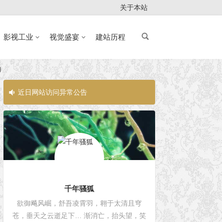
关于本站
影视工业
视觉盛宴
建站历程
场）
近日网站访问异常公告
近日网站访问
千年骚狐
欲御飚风崛，舒吾凌霄羽，翱于太清且穹
苍，垂天之云逝足下… 渐消亡，抬头望，笑