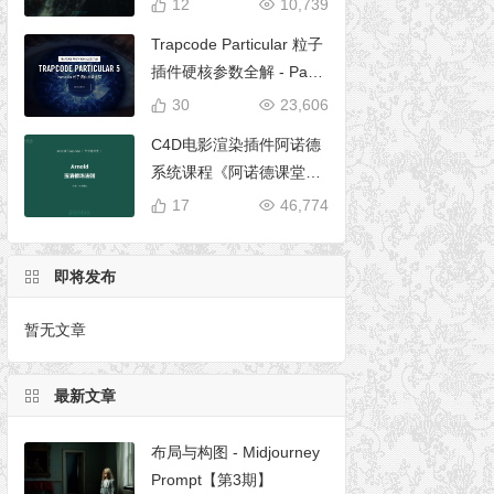
12
10,739
Trapcode Particular 粒子
插件硬核参数全解 - Parti
cular 5 完全使用手册
30
23,606
C4D电影渲染插件阿诺德
系统课程《阿诺德课堂之
玉清境》
17
46,774
即将发布
暂无文章
最新文章
布局与构图 - Midjourney
Prompt【第3期】