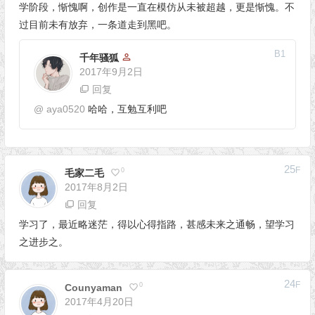
学阶段，惭愧啊，创作是一直在模仿从未被超越，更是惭愧。不
过目前未有放弃，一条道走到黑吧。
B
1
千年骚狐
2017年9月2日
回复
@
aya0520
哈哈，互勉互利吧
25
F
0
毛家二毛
2017年8月2日
回复
学习了，最近略迷茫，得以心得指路，甚感未来之通畅，望学习
之进步之。
24
F
0
Counyaman
2017年4月20日