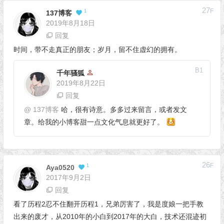
27
F
1
137博客
2019年8月18日
回复
时间，带不走真正的朋友；岁月，留不住虚幻的拥有。
B
1
千年骚狐
2019年8月22日
回复
@
137博客
哈，很有诗意。多多过来留言，或者发文
章。给我的小博客甜一点文化气息就更好了。
26
F
1
Aya0520
2017年9月2日
回复
看了历程2忍不住翻开历程1，兄弟厉害了，我是度娘一把手教
出来的废才，从2010年的小白到2017年的大白，技术还混迹初