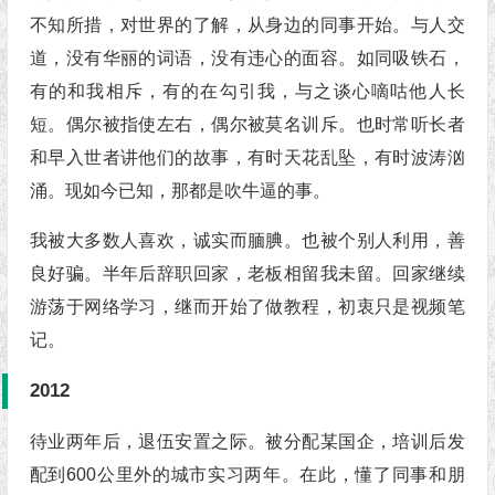
不知所措，对世界的了解，从身边的同事开始。与人交
道，没有华丽的词语，没有违心的面容。如同吸铁石，
有的和我相斥，有的在勾引我，与之谈心嘀咕他人长
短。偶尔被指使左右，偶尔被莫名训斥。也时常听长者
和早入世者讲他们的故事，有时天花乱坠，有时波涛汹
涌。现如今已知，那都是吹牛逼的事。
我被大多数人喜欢，诚实而腼腆。也被个别人利用，善
良好骗。半年后辞职回家，老板相留我未留。回家继续
游荡于网络学习，继而开始了做教程，初衷只是视频笔
记。
2012
待业两年后，退伍安置之际。被分配某国企，培训后发
配到600公里外的城市实习两年。在此，懂了同事和朋