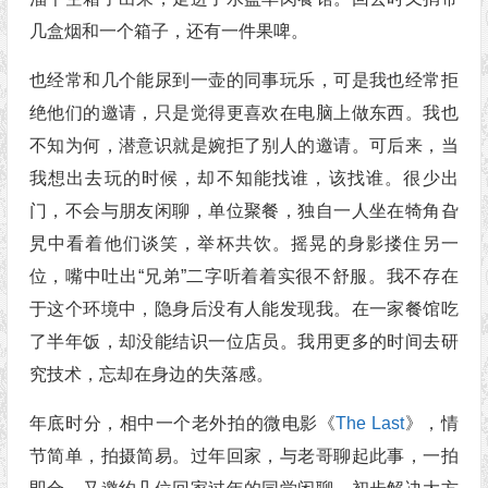
几盒烟和一个箱子，还有一件果啤。
也经常和几个能尿到一壶的同事玩乐，可是我也经常拒
绝他们的邀请，只是觉得更喜欢在电脑上做东西。我也
不知为何，潜意识就是婉拒了别人的邀请。可后来，当
我想出去玩的时候，却不知能找谁，该找谁。很少出
门，不会与朋友闲聊，单位聚餐，独自一人坐在犄角旮
旯中看着他们谈笑，举杯共饮。摇晃的身影搂住另一
位，嘴中吐出“兄弟”二字听着着实很不舒服。我不存在
于这个环境中，隐身后没有人能发现我。在一家餐馆吃
了半年饭，却没能结识一位店员。我用更多的时间去研
究技术，忘却在身边的失落感。
年底时分，相中一个老外拍的微电影《
The Last
》，情
节简单，拍摄简易。过年回家，与老哥聊起此事，一拍