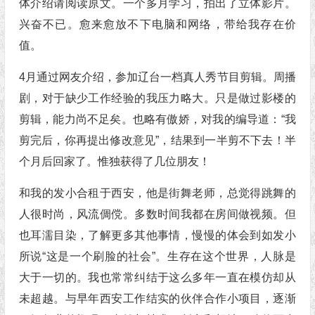
体介绍请阅读原文。一个多月学习，拍出了立体影片。
兴奋不已。愈来愈放不下电脑和网络，带给我存在价
值。
4月通过网友介绍，参加辽台一档真人秀节目剪辑。周播
剧，对于缺少工作经验的我压力略大。只是做过影楼的
剪辑，能力尚不足矣。也略有傲娇，对我的编导道：“我
剪完后，你再提出修改意见”，结果到一半剪不下去！半
个月后回家了。惟独获得了几位朋友！
和我的发小合租于西安，他是街舞老师，总觉得跳舞的
人很时尚，风流倜傥。多数时间我都在房间做视频。但
也耳濡目染，了解更多其他事情，慢慢的体会到如发小
所说“这是一个刷脸的社会”。生存在这个世界，人脉是
大于一切的。我也常常纠结于这么多年一直在模仿却从
未超越。与早年西安工作结实的伙伴合作小项目，逐渐