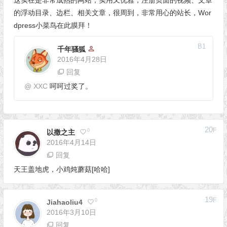
的浮动目录、边栏、相关文章，很周到，非常用心的站长，Wor
dpress小菜鸟在此膜拜！
B
1
千年骚狐
2016年4月28日
回复
@
XXC
呵呵过奖了。
20
F
0
以撒之主
2016年4月14日
回复
天王盖地虎，小鸡炖蘑菇[哈哈]
19
F
0
Jiahaoliu4
2016年3月10日
回复