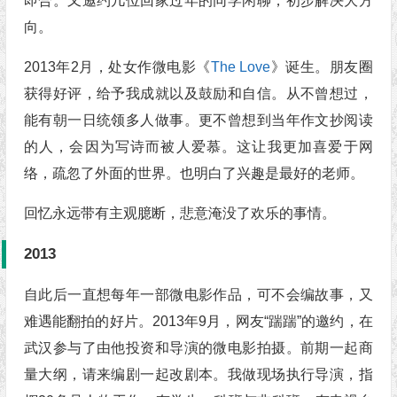
即合。又邀约几位回家过年的同学闲聊，初步解决大方
向。
2013年2月，处女作微电影《
The Love
》诞生。朋友圈
获得好评，给予我成就以及鼓励和自信。从不曾想过，
能有朝一日统领多人做事。更不曾想到当年作文抄阅读
的人，会因为写诗而被人爱慕。这让我更加喜爱于网
络，疏忽了外面的世界。也明白了兴趣是最好的老师。
回忆永远带有主观臆断，悲意淹没了欢乐的事情。
2013
自此后一直想每年一部微电影作品，可不会编故事，又
难遇能翻拍的好片。2013年9月，网友“踹踹”的邀约，在
武汉参与了由他投资和导演的微电影拍摄。前期一起商
量大纲，请来编剧一起改剧本。我做现场执行导演，指