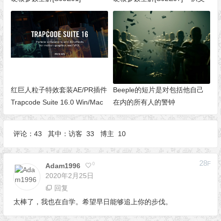
Physics Simulations（物理模
级系统发射子粒子（Particular
拟）
5 新功能）
红巨人粒子特效套装AE/PR插件
Beeple的短片是对包括他自己
Trapcode Suite 16.0 Win/Mac
在内的所有人的警钟
评论：43 其中：访客 33 博主 10
28
F
0
Adam1996
2020年2月25日
回复
太棒了，我也在自学。希望早日能够追上你的步伐。