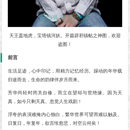
天王盖地虎，宝塔镇河妖。开篇辟邪镇帖之神图，欢迎
盗图！
前言
生活足迹，心中印记，用精力记忆经历。躁动的年华载
归途而去，生命的韵律伴岁月而来。
芳华尚轻时闭关自修，而立在望却与世绝缘。因为天
真，如今只剩天真。忽觉人生戏剧！
浮夸的表演难掩内心独白，繁华世界可望而难以触及。
日复日，年复年，欲言怅愈悲，对空云何矣！