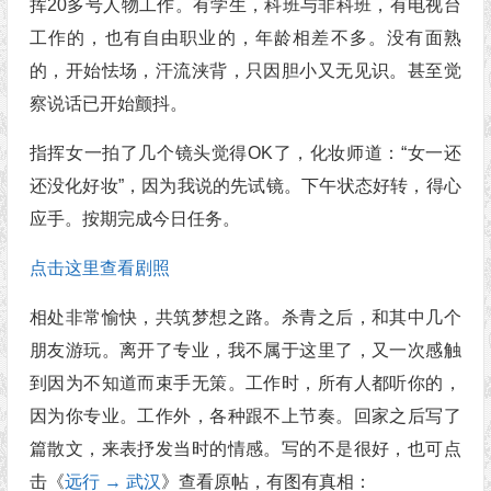
挥20多号人物工作。有学生，科班与非科班，有电视台
工作的，也有自由职业的，年龄相差不多。没有面熟
的，开始怯场，汗流浃背，只因胆小又无见识。甚至觉
察说话已开始颤抖。
指挥女一拍了几个镜头觉得OK了，化妆师道：“女一还
还没化好妆”，因为我说的先试镜。下午状态好转，得心
应手。按期完成今日任务。
点击这里查看剧照
相处非常愉快，共筑梦想之路。杀青之后，和其中几个
朋友游玩。离开了专业，我不属于这里了，又一次感触
到因为不知道而束手无策。工作时，所有人都听你的，
因为你专业。工作外，各种跟不上节奏。回家之后写了
篇散文，来表抒发当时的情感。写的不是很好，也可点
击《
远行 → 武汉
》查看原帖，有图有真相：