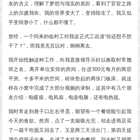
友的含义，理解了梦想与现实的差距，看到了官宦之路
上的尔虞我诈。我的世界变大了，变得陌生了。我又似
乎变得渺小了，什么都不懂了。
曾经，一个同来的临时工对我这正式工说道“你还想不想
干了？”，而我竟无言以对，炯炯离去。
我开始抵触这种工作，向我直接领导示好以换取时常翘
班之名。离开单位安排的房间，住进300元每月的两层
平房。十多平米的空间，砖块垫起的两张门板床。就这
样在小窝中完成了大部分视频的录制，这其中有几个朋
友介绍：电暖扇，电风扇，电壶电脑，还有电热毯。
我时常走到巷子口左右寻觅，期望有一个餐馆能引起我
今天的食欲。然而，点了一支烟吸允完，却走进商店买
了一箱干吃面又回去了。又是两三天没出门，第四天提
溜个空箱子出来，走进了水盆羊肉餐馆。回去时又捎带