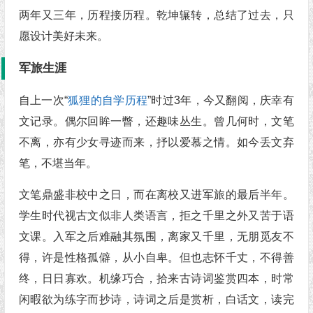
两年又三年，历程接历程。乾坤辗转，总结了过去，只
愿设计美好未来。
军旅生涯
自上一次“
狐狸的自学历程
”时过3年，今又翻阅，庆幸有
文记录。偶尔回眸一瞥，还趣味丛生。曾几何时，文笔
不离，亦有少女寻迹而来，抒以爱慕之情。如今丢文弃
笔，不堪当年。
文笔鼎盛非校中之日，而在离校又进军旅的最后半年。
学生时代视古文似非人类语言，拒之千里之外又苦于语
文课。入军之后难融其氛围，离家又千里，无朋觅友不
得，许是性格孤僻，从小自卑。但也志怀千丈，不得善
终，日日寡欢。机缘巧合，拾来古诗词鉴赏四本，时常
闲暇欲为练字而抄诗，诗词之后是赏析，白话文，读完