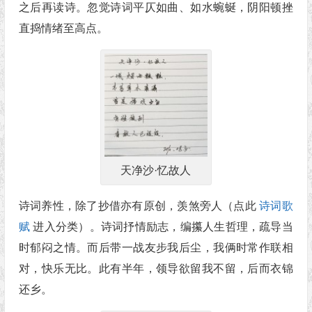
之后再读诗。忽觉诗词平仄如曲、如水蜿蜒，阴阳顿挫
直捣情绪至高点。
天净沙·忆故人
诗词养性，除了抄借亦有原创，羡煞旁人（点此
诗词歌
赋
进入分类）。诗词抒情励志，编攥人生哲理，疏导当
时郁闷之情。而后带一战友步我后尘，我俩时常作联相
对，快乐无比。此有半年，领导欲留我不留，后而衣锦
还乡。