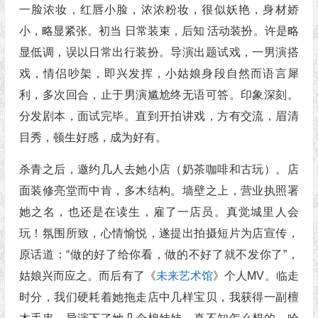
一脸浓妆，红唇小脸，浓浓粉妆，很似妖艳，身材娇
小，略显紧张。初当 日常装束，后知 活动装扮。许是略
显低调，误以日常出行装扮。导演出题试戏，一男演搭
戏，情侣吵架，即兴发挥，小姑娘身段自然而语言犀
利，多次回合，止于男演尴尬终无语可答。印象深刻。
分发剧本，面试完毕。直到开拍讲戏，方有交流，眉清
目秀，顿生好感，成为好有。
杀青之后，邀约几人去她小店（奶茶咖啡和古玩）。店
面装修亮堂而中肯，多木结构。墙壁之上，营业执照署
她之名，也还是在读生，雇了一店员。真觉城里人会
玩！氛围所致，心情愉悦，遂提出拍摄短片为店宣传，
原话道：“做的好了给你看，做的不好了就不发你了”，
姑娘兴而应之。而后有了《
未来艺术馆
》个人MV。临走
时分，我们硬耗着她拖走店中几样宝贝，我获得一副檀