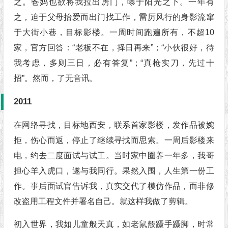
之。爸妈也欲将我拉出房门，曝于阳光之下。一年有
之，迫于父母抬爱而出门找工作，雷厉风行的身影流窜
于大街小巷，目标影楼。一周时间跑遍所有，不超10
家，官方回答：“老板不在，择日再来”；“小伙很好，待
我考虑，多则三日，必有答复”；“真枪实刀，先过十
招”。然而，了无音讯。
2011
在网络寻找，目标地西安，联系首家影楼，发作品被婉
拒，伤心而返，停止了继续寻找而思索。一周后影楼来
电，约去二度面试与试工。当时家中圈养一年多，我哥
担心羊入虎口，遂与我同行。果然入围，人生第一份工
作。事后面试官告诉我，真实交代了模仿作品，而非修
改盗用工程文件并署名自己。就这样我做了剪辑。
初入世界，我如儿童般天真，如老鼠般蹑手蹑脚，时常