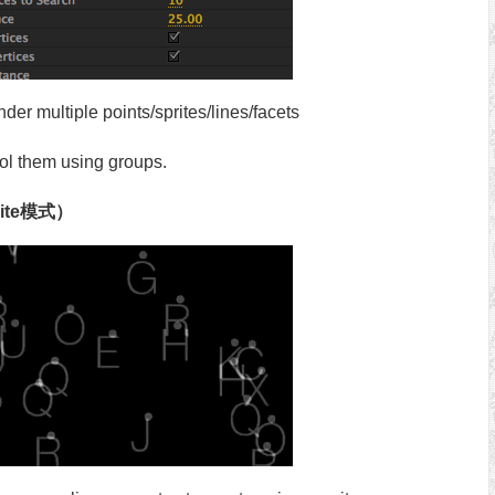
der multiple points/sprites/lines/facets
ol them using groups.
rite模式）