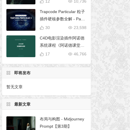
12
10,736
Trapcode Particular 粒子
插件硬核参数全解 - Parti
cular 5 完全使用手册
30
23,598
C4D电影渲染插件阿诺德
系统课程《阿诺德课堂之
玉清境》
17
46,766
即将发布
暂无文章
最新文章
布局与构图 - Midjourney
Prompt【第3期】