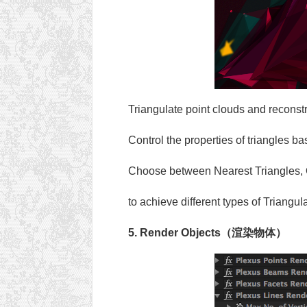
Triangulate point clouds and reconst
Control the properties of triangles b
Choose between Nearest Triangles, 
to achieve different types of Triangula
5. Render Objects（渲染物体）