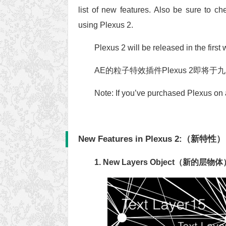
list of new features. Also be sure to c
using Plexus 2.
Plexus 2 will be released in the firs
AE的粒子特效插件Plexus 2即将
Note: If you’ve purchased Plexus on af
New Features in Plexus 2:（新特性）
1. New Layers Object（新的层物