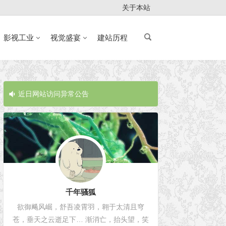
关于本站
影视工业
视觉盛宴
建站历程
近日网站访问异常公告
近日网站访问
千年骚狐
欲御飚风崛，舒吾凌霄羽，翱于太清且穹
苍，垂天之云逝足下… 渐消亡，抬头望，笑