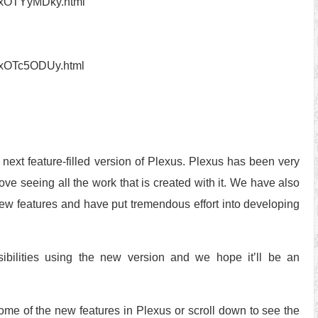
QxOTYyMDky.html
QxOTc5ODUy.html
 next feature-filled version of Plexus. Plexus has been very
ve seeing all the work that is created with it. We have also
ew features and have put tremendous effort into developing
bilities using the new version and we hope it’ll be an
e of the new features in Plexus or scroll down to see the