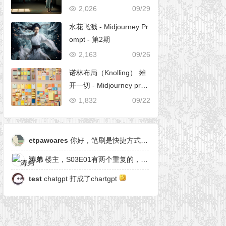
2,026
09/29
水花飞溅 - Midjourney Pr
ompt - 第2期
2,163
09/26
诺林布局（Knolling） 摊
开一切 - Midjourney pro
mpt
1,832
09/22
etpawcares
你好，笔刷是快捷方式，有原笔刷么
涛弟
楼主，S03E01有两个重复的，另一个是粒子形态
test
chatgpt 打成了chartgpt