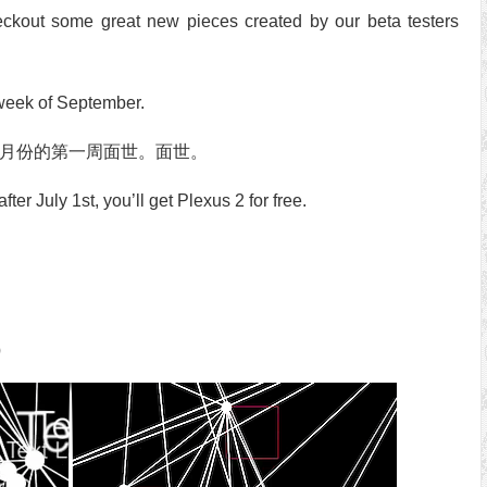
heckout some great new pieces created by our beta testers
t week of September.
于九月份的第一周面世。面世。
ter July 1st, you’ll get Plexus 2 for free.
体）