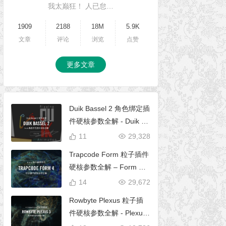
我太巅狂！ 人已怠…
1909
2188
18M
5.9K
文章
评论
浏览
点赞
更多文章
Duik Bassel 2 角色绑定插
件硬核参数全解 - Duik 16
完全使用手册
11
29,328
Trapcode Form 粒子插件
硬核参数全解 – Form 完
全使用手册
14
29,672
Rowbyte Plexus 粒子插
件硬核参数全解 - Plexus
完全使用手册