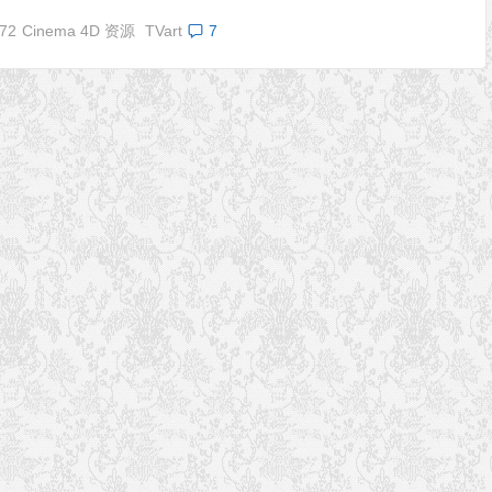
172
Cinema 4D 资源
TVart
7