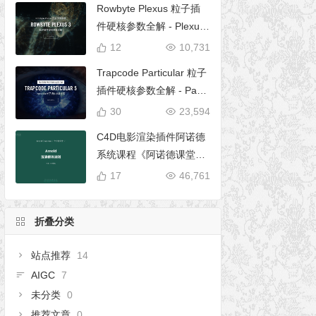
Rowbyte Plexus 粒子插
件硬核参数全解 - Plexus
完全使用手册
12
10,731
Trapcode Particular 粒子
插件硬核参数全解 - Parti
cular 5 完全使用手册
30
23,594
C4D电影渲染插件阿诺德
系统课程《阿诺德课堂之
玉清境》
17
46,761
折叠分类
站点推荐
14
AIGC
7
未分类
0
推荐文章
0