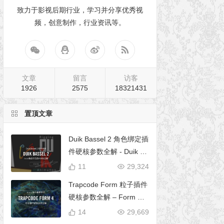
致力于影视后期行业，学习并分享优秀视
频，创意制作，行业资讯等。
文章
留言
访客
1926
2575
18321431
置顶文章
Duik Bassel 2 角色绑定插
件硬核参数全解 - Duik 16
完全使用手册
11
29,324
Trapcode Form 粒子插件
硬核参数全解 – Form 完
全使用手册
14
29,669