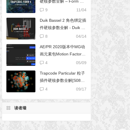
硬核参数全解 – Form 完
全使用手册
9
11/04
Duik Bassel 2 角色绑定插
件硬核参数全解 - Duik 16
完全使用手册
8
04/14
AE/PR 2020版本中MG动
画元素包Motion Factory
脚本无法导入文件夹
4
05/09
Trapcode Particular 粒子
插件硬核参数全解[S08E0
2] – 阴影设置（Shadowle
4
09/17
t Set）
读者墙