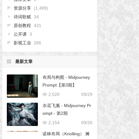
资源分享
(1,489)
诗词歌赋
34
原创教程
431
公开课
3
影视工业
266
最新文章
布局与构图 - Midjourney
Prompt【第3期】
2,020
09/29
水花飞溅 - Midjourney Pr
ompt - 第2期
2,154
09/26
诺林布局（Knolling） 摊