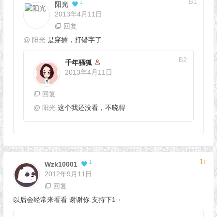
B
1
1
阳光
2013年4月11日
回复
@
阳光
是穿插，打错字了
B
2
千年骚狐
2013年4月11日
回复
@
阳光
这个我还没看，不晓得
1
F
1
Wzk10001
2012年9月11日
回复
以后会经常来看看 谢谢你 支持下1··