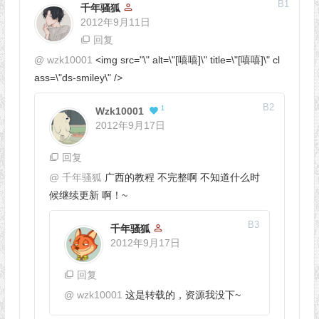
B
1
千年骚狐
2012年9月11日
回复
@
wzk10001
<img src="\" alt=\"[嘻嘻]\" title=\"[嘻嘻]\" cl
ass=\"ds-smiley\" />
B
2
1
Wzk10001
2012年9月17日
回复
@
千年骚狐
广西的教程 不完整啊 不知道什么时
候继续更新 啊！~
B
3
千年骚狐
2012年9月17日
回复
@
wzk10001
这是转载的，资源我没下~