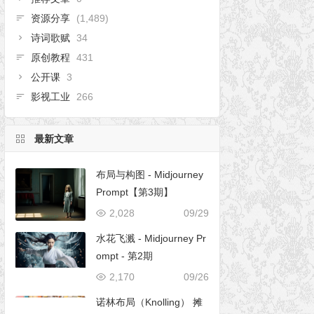
资源分享
(1,489)
诗词歌赋
34
原创教程
431
公开课
3
影视工业
266
最新文章
布局与构图 - Midjourney
Prompt【第3期】
2,028
09/29
水花飞溅 - Midjourney Pr
ompt - 第2期
2,170
09/26
诺林布局（Knolling） 摊