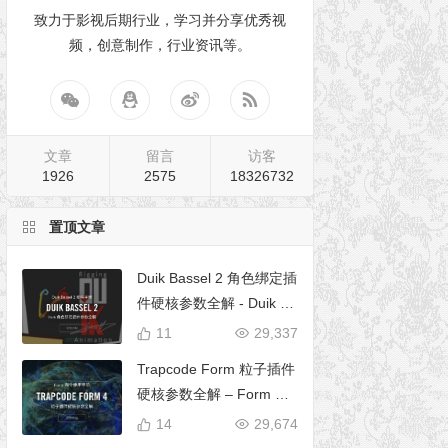
致力于影视后期行业，学习并分享优秀视
频，创意制作，行业资讯等。
文章
留言
访客
1926
2575
18326732
置顶文章
Duik Bassel 2 角色绑定插
件硬核参数全解 - Duik 16
完全使用手册
11
29,337
Trapcode Form 粒子插件
硬核参数全解 – Form 完
全使用手册
14
29,674