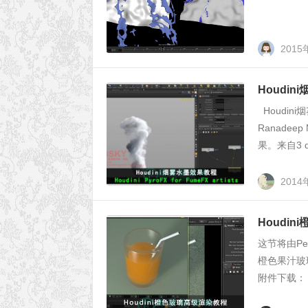
2015
Houdi
Houdini烟
Ranade
果。来自3 ds
2014
Houdin
这节将由Pet
橙色果汁玻
附件下载