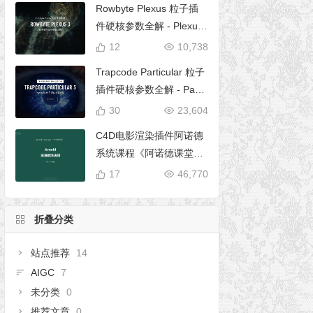
Rowbyte Plexus 粒子插
件硬核参数全解 - Plexus
完全使用手册
12
10,738
Trapcode Particular 粒子
插件硬核参数全解 - Parti
cular 5 完全使用手册
30
23,604
C4D电影渲染插件阿诺德
系统课程《阿诺德课堂之
玉清境》
17
46,770
折叠分类
站点推荐
14
AIGC
7
未分类
0
推荐文章
0