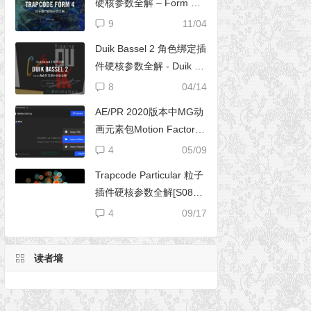
硬核参数全解 – Form 完
全使用手册
9
11/04
Duik Bassel 2 角色绑定插
件硬核参数全解 - Duik 16
完全使用手册
8
04/14
AE/PR 2020版本中MG动
画元素包Motion Factory
脚本无法导入文件夹
4
05/09
Trapcode Particular 粒子
插件硬核参数全解[S08E0
2] – 阴影设置（Shadowle
4
09/17
t Set）
读者墙