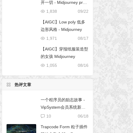
开一切 - Midjourney pro
mpt
1,838
09/22
【AIGC】Low poly 低多
边形风格 - Midjourney
1,971
08/17
【AIGC】穿报纸服装造型
的女孩 Midjourney
1,055
08/16
热评文章
一个程序员的励志故事 -
VipSystem会员系统新版
开发
10
06/18
Trapcode Form 粒子插件