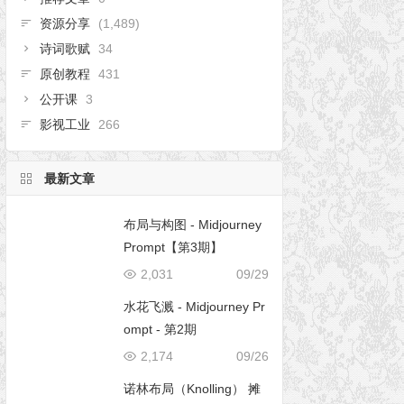
资源分享
(1,489)
诗词歌赋
34
原创教程
431
公开课
3
影视工业
266
最新文章
布局与构图 - Midjourney
Prompt【第3期】
2,031
09/29
水花飞溅 - Midjourney Pr
ompt - 第2期
2,174
09/26
诺林布局（Knolling） 摊