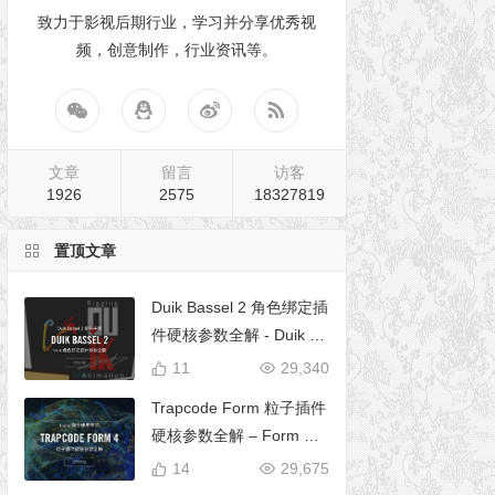
致力于影视后期行业，学习并分享优秀视
频，创意制作，行业资讯等。
文章
留言
访客
1926
2575
18327819
置顶文章
Duik Bassel 2 角色绑定插
件硬核参数全解 - Duik 16
完全使用手册
11
29,340
Trapcode Form 粒子插件
硬核参数全解 – Form 完
全使用手册
14
29,675