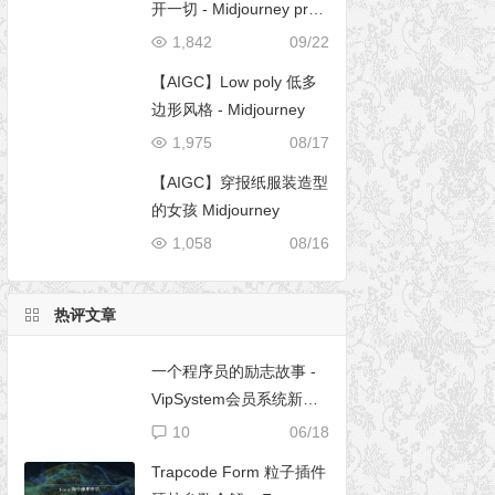
开一切 - Midjourney pro
mpt
1,842
09/22
【AIGC】Low poly 低多
边形风格 - Midjourney
1,975
08/17
【AIGC】穿报纸服装造型
的女孩 Midjourney
1,058
08/16
热评文章
一个程序员的励志故事 -
VipSystem会员系统新版
开发
10
06/18
Trapcode Form 粒子插件