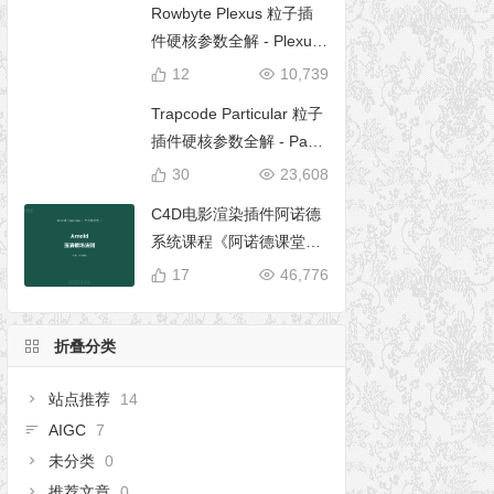
Rowbyte Plexus 粒子插
件硬核参数全解 - Plexus
完全使用手册
12
10,739
Trapcode Particular 粒子
插件硬核参数全解 - Parti
cular 5 完全使用手册
30
23,608
C4D电影渲染插件阿诺德
系统课程《阿诺德课堂之
玉清境》
17
46,776
折叠分类
站点推荐
14
AIGC
7
未分类
0
推荐文章
0