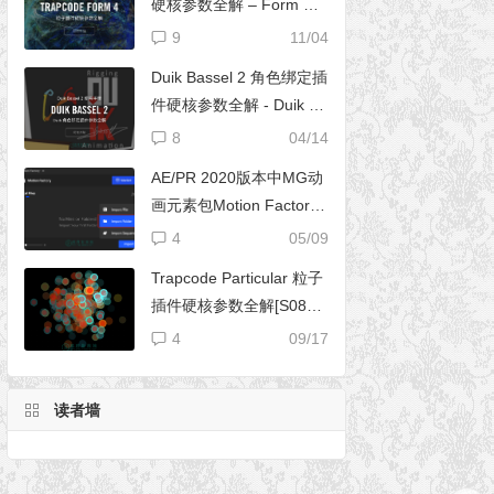
硬核参数全解 – Form 完
全使用手册
9
11/04
Duik Bassel 2 角色绑定插
件硬核参数全解 - Duik 16
完全使用手册
8
04/14
AE/PR 2020版本中MG动
画元素包Motion Factory
脚本无法导入文件夹
4
05/09
Trapcode Particular 粒子
插件硬核参数全解[S08E0
2] – 阴影设置（Shadowle
4
09/17
t Set）
读者墙