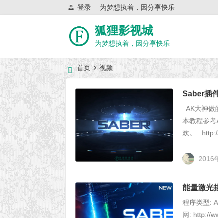
登录
为梦想执着，因分享快乐
狐狸影视城
为梦想执着，因分享快乐
首页
视频
近日网站访问异常公告
Saber
AK大神做
本教程参考
欢。 http://
2016
能量激光描边光
程序类型: Aft
网: http://w