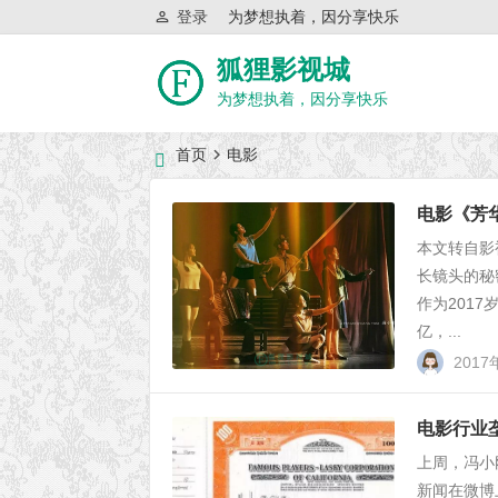
登录
为梦想执着，因分享快乐
狐狸影视城
为梦想执着，因分享快乐
首页
电影
近日网站访问异常公告
电影《芳华
本文转自影
长镜头的秘
作为201
亿，...
2017
电影行业
上周，冯小
新闻在微博