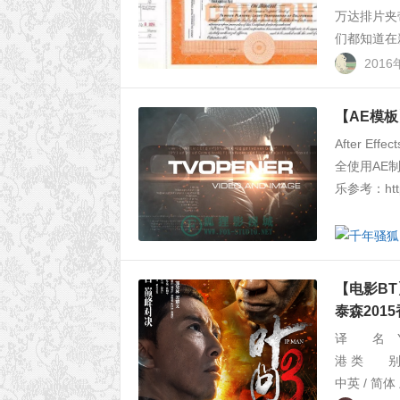
万达排片夹
们都知道在
2016
【AE模板】
After Ef
全使用AE制
乐参考：https:
【电影BT】[
泰森201
译 名 Y
港 类 别
中英 / 简体 