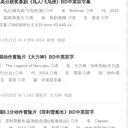
8.3高分获奖喜剧《鸟人/飞鸟侠》BD中英双字幕
人/捕鸟者/飞鸟侠(港) ◎片 名 Birdman ◎年 代 2014
 美国/加拿大 ◎类 别 喜剧/剧情 ◎语 言 英语 ◎字
◎IMDB评分 8.3/10 from 83,649 us...
年2月21日
4,994
2014
剧情
电影
美国动作冒险片《大力神》BD中英双字
he Legend of Hercules ◎译 名 大力神：传奇开始/大力战
钢铁力士(台) ◎年 代 2014 ◎地 区 美国 ◎类 别 动作/冒
言 英语 ◎字 幕 中英双字幕 ...
年4月20日
5,093
冒险片
大力神
电影
美国8.1分动作冒险片《菲利普船长》BD中英双字
利普船长/盗海狙击(港)/怒海劫(台) ◎片 名 Captain