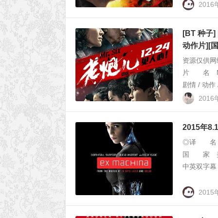
201
[BT 种子]
动作片][
资源仅供
片 名 Mr
剧情 / 动
2016
2015年
◎译 名 机
国 家 
中英双字幕 ◎IM
2015