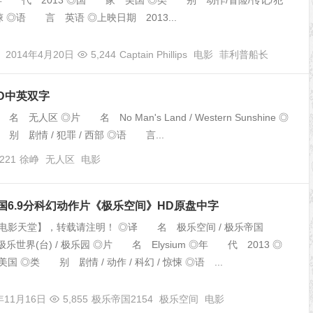
ps ◎年 代 2013 ◎国 家 美国 ◎类 别 动作/冒险/传记/犯
悚 ◎语 言 英语 ◎上映日期 2013...
2014年4月20日
5,244
Captain Phillips
电影
菲利普船长
D中英双字
◎片 名 No Man's Land / Western Sunshine ◎
剧情 / 犯罪 / 西部 ◎语 言...
,221
徐峥
无人区
电影
美国6.9分科幻动作片《极乐空间》HD原盘中字
电影天堂】，转载请注明！ ◎译 名 极乐空间 / 极乐帝国
 / 极乐世界(台) / 极乐园 ◎片 名 Elysium ◎年 代 2013 ◎
 ◎类 别 剧情 / 动作 / 科幻 / 惊悚 ◎语 ...
年11月16日
5,855
极乐帝国2154
极乐空间
电影