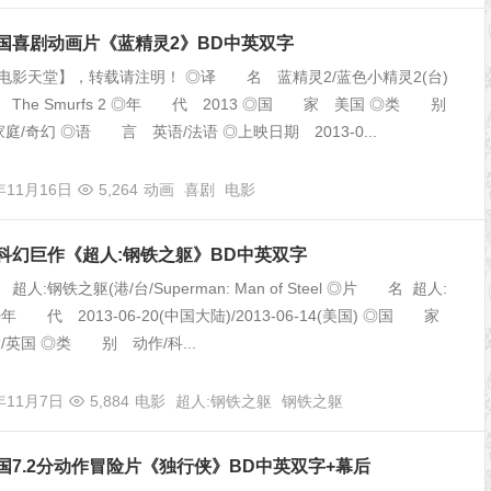
美国喜剧动画片《蓝精灵2》BD中英双字
电影天堂】，转载请注明！ ◎译 名 蓝精灵2/蓝色小精灵2(台)
The Smurfs 2 ◎年 代 2013 ◎国 家 美国 ◎类 别
家庭/奇幻 ◎语 言 英语/法语 ◎上映日期 2013-0...
年11月16日
5,264
动画
喜剧
电影
国科幻巨作《超人:钢铁之躯》BD中英双字
:钢铁之躯(港/台/Superman: Man of Steel ◎片 名 超人:
年 代 2013-06-20(中国大陆)/2013-06-14(美国) ◎国 家
/英国 ◎类 别 动作/科...
年11月7日
5,884
电影
超人:钢铁之躯
钢铁之躯
美国7.2分动作冒险片《独行侠》BD中英双字+幕后