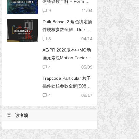
硬核参数全解 – Form 完
全使用手册
9
11/04
Duik Bassel 2 角色绑定插
件硬核参数全解 - Duik 16
完全使用手册
8
04/14
AE/PR 2020版本中MG动
画元素包Motion Factory
脚本无法导入文件夹
4
05/09
Trapcode Particular 粒子
插件硬核参数全解[S08E0
2] – 阴影设置（Shadowle
4
09/17
t Set）
读者墙