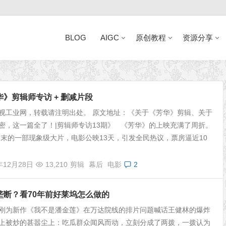
BLOG
AIGC
原创教程
资源分享
近日网站访问异常公告
》剪辑师专访 + 删减片段
视工业网，转载请注明出处。 原文地址：《关于《芳华》剪辑、关于
密，这一篇全了！|剪辑师专访13期》 《芳华》的上映充满了周折。
7岁末的一部现象级大片，电影公映13天，引发全民热议，票房逼近10
年12月28日
13,210
剪辑
幕后
电影
2
垄断？看70年前好莱坞怎么做的
刚为新作《我不是潘金莲》在万达院线的排片问题喊话王健林的爆炸
上被炒的甚嚣尘上：吃瓜群众闻风而动，立刻分成了两拨，一拨认为