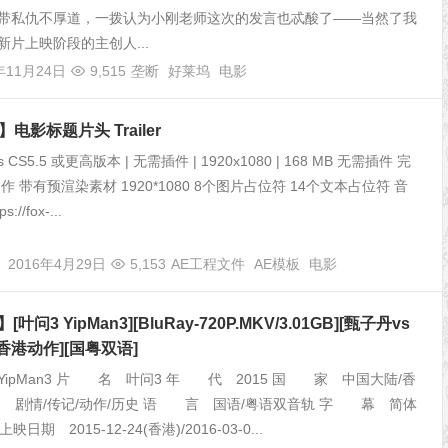
带私仇不厚道，一拨认为小刚老师这次的发言也忒酸了——当然了我
新片上映阶段的主创人...
年11月24日
9,515
垄断
好莱坞
电影
电影标题片头 Trailer
fects CS5.5 或更高版本 | 无需插件 | 1920x1080 | 168 MB 无需插件 完
作 带有预渲染素材 1920*1080 8个图片占位符 14个文本占位符 音
//fox-...
2016年4月29日
5,153
AE工程文件
AE模板
电影
叶问3 YipMan3][BluRay-720P.MKV/3.01GB][甄子丹vs
5香港动作][国粤双语]
ipMan3 片 名 叶问3 年 代 2015 国 家 中国大陆/香
 剧情/传记/动作/历史 语 言 国语/粤语双音轨 字 幕 简体
上映日期 2015-12-24(香港)/2016-03-0...