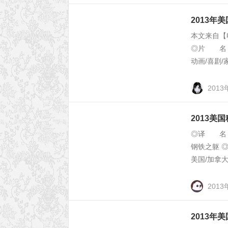
2013年
本文来自【
◎片 名 
动画/喜剧/
2013
2013美
◎译 名 超人
钢铁之躯 ◎
美国/加拿大
2013
2013年