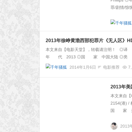
Philli
罪/剧情/惊
2013年徐峥黄渤西部犯罪片《无人区》H
本文来自【电影天堂】，转载请注明！ ◎译 名 无人区 
年 代 2013 ◎国 家 中国大陆 ◎类 别 
2014年1月6日
电影推荐
7
2013年
本文来自【
2154(港)
国 家 美国
2013