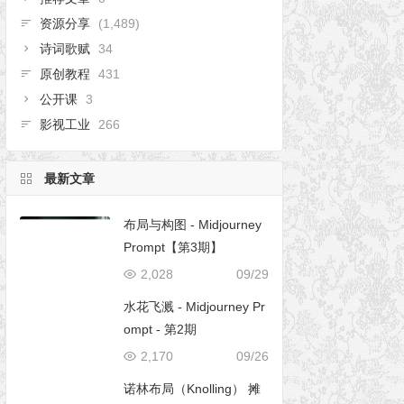
资源分享
(1,489)
诗词歌赋
34
原创教程
431
公开课
3
影视工业
266
最新文章
布局与构图 - Midjourney
Prompt【第3期】
2,028
09/29
水花飞溅 - Midjourney Pr
ompt - 第2期
2,170
09/26
诺林布局（Knolling） 摊