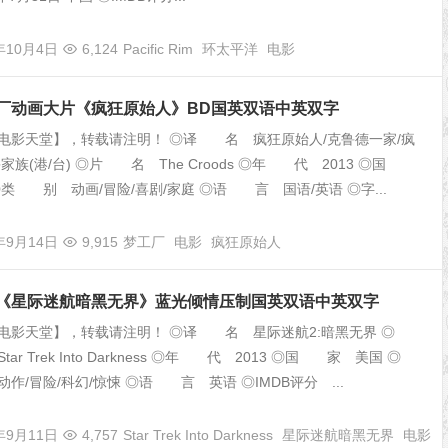
年10月4日
6,124
Pacific Rim
环太平洋
电影
梦工厂动画大片《疯狂原始人》BD国英双语中英双字
电影天堂】，转载请注明！ ◎译 名 疯狂原始人/克鲁德一家/疯
家族(港/台) ◎片 名 The Croods ◎年 代 2013 ◎国
◎类 别 动画/冒险/喜剧/家庭 ◎语 言 国语/英语 ◎字...
年9月14日
9,915
梦工厂
电影
疯狂原始人
科幻《星际迷航暗黑无界》蓝光倾情压制国英双语中英双字
电影天堂】，转载请注明！ ◎译 名 星际迷航2:暗黑无界 ◎
r Trek Into Darkness ◎年 代 2013 ◎国 家 美国 ◎
/冒险/科幻/惊悚 ◎语 言 英语 ◎IMDB评分 ...
年9月11日
4,757
Star Trek Into Darkness
星际迷航暗黑无界
电影