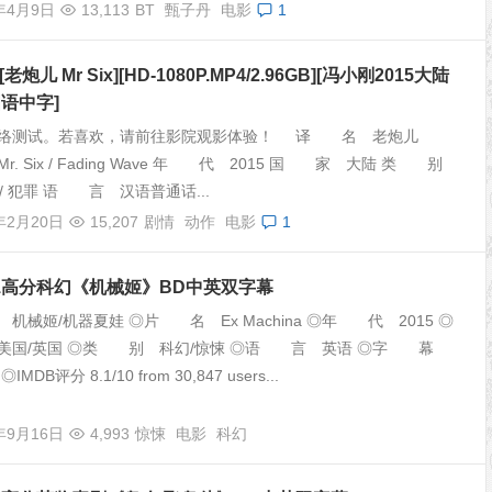
6年4月9日
13,113
BT
甄子丹
电影
1
 [老炮儿 Mr Six][HD-1080P.MP4/2.96GB][冯小刚2015大陆
国语中字]
网络测试。若喜欢，请前往影院观影体验！ 译 名 老炮儿
. Six / Fading Wave 年 代 2015 国 家 大陆 类 别
作 / 犯罪 语 言 汉语普通话...
年2月20日
15,207
剧情
动作
电影
1
8.1高分科幻《机械姬》BD中英双字幕
械姬/机器夏娃 ◎片 名 Ex Machina ◎年 代 2015 ◎
美国/英国 ◎类 别 科幻/惊悚 ◎语 言 英语 ◎字 幕
DB评分 8.1/10 from 30,847 users...
年9月16日
4,993
惊悚
电影
科幻