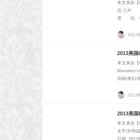
本文来自【
兵 ◎片 名
类 别 动作
2013
2013美
本文来自
Monste
动画/奇幻/
2013
2013美
本文来自【电
太平洋/悍战太
日期 2013