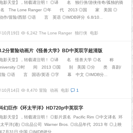
电影天堂】，转载请注明！ ◎译 名 独行侠/游侠传奇/孤独的骑
 The Lone Ranger ◎年 代 2013 ◎国 家 美国 ◎
/冒险/西部 ◎语 言 英语 ◎IMDB评分 6.8/10...
年10月19日
6,242
The Lone Ranger
独行侠
电影
国8.2分冒险动画片《怪兽大学》BD中英双字超清版
【电影天堂】，转载请注明！ ◎译 名 怪兽大学 ◎名 称
rs University ◎时 间 2013 ◎国 别 美国 ◎分 类 喜剧/
冒险 ◎语 言 国语/英语 ◎字 幕 中文 ◎IMDB分...
年10月14日
8,470
冒险
动画
电影
1
国科幻巨作《环太平洋》HD720p中英双字
影天堂】，转载请注明！ ◎影片原名 Pacific Rim ◎中文译名 环
平洋(港) ◎出品公司 Warner Bros. ◎出品年代 2013 年 ◎上映
年7月31日 中国 ◎IMDB评分...