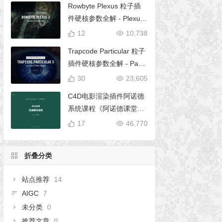
Rowbyte Plexus 粒子插
件硬核参数全解 - Plexus
完全使用手册
12
10,738
Trapcode Particular 粒子
插件硬核参数全解 - Parti
cular 5 完全使用手册
30
23,605
C4D电影渲染插件阿诺德
系统课程《阿诺德课堂之
玉清境》
17
46,770
折叠分类
站点推荐
14
AIGC
7
未分类
0
推荐文章
0