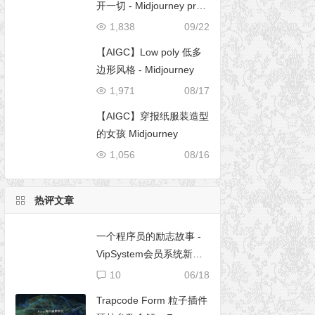
开一切 - Midjourney pro
mpt
1,838
09/22
【AIGC】Low poly 低多
边形风格 - Midjourney
1,971
08/17
【AIGC】穿报纸服装造型
的女孩 Midjourney
1,056
08/16
热评文章
一个程序员的励志故事 -
VipSystem会员系统新版
开发
10
06/18
Trapcode Form 粒子插件