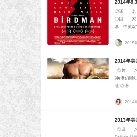
2014年
◎译 名 鸟
◎国 家
幕 中英双字幕 
2015
2014年
◎片 名 T
神(港)/
险 ◎语 
2014
2013年
◎译 名 菲