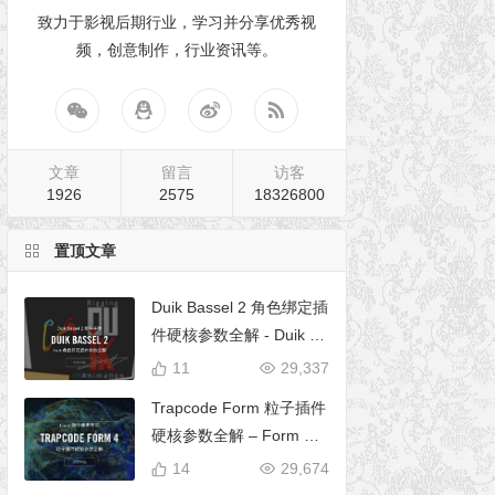
致力于影视后期行业，学习并分享优秀视
频，创意制作，行业资讯等。
文章
留言
访客
1926
2575
18326800
置顶文章
Duik Bassel 2 角色绑定插
件硬核参数全解 - Duik 16
完全使用手册
11
29,337
Trapcode Form 粒子插件
硬核参数全解 – Form 完
全使用手册
14
29,674