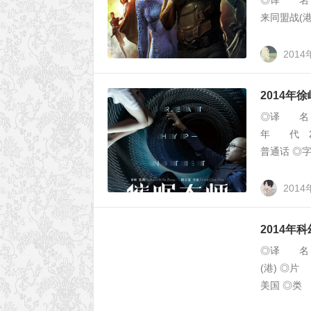
◎译 名 
来同盟战(港) 
2014
2014年
◎译 名 催
年 代 2
普通话 ◎字
201
2014年
◎译 名 
(港) ◎片 
美国 ◎类