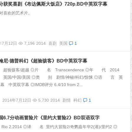
高分获奖喜剧《布达佩斯大饭店》720p.BD中英双字幕
对喜欢的艺术片。
年7月12日
7,196
2014
喜剧
美国
1
约翰尼·德普科幻《超验骇客》BD中英双字幕
验骇客/超越 ◎片 名 Transcendence ◎年 代 2014
英国/中国/美国 ◎类 别 剧情/神秘/科幻/惊悚 ◎语 言 英
中英双字幕 ◎IMDB评分 6.4/10 from 2...
2014年7月12日
5,730
2014
剧情
科幻
1
美国6.7分动画冒险片《里约大冒险2》BD双语双字
io 2.2014 ◎译 名 里约大冒险2/奇鹦嘉年华2(港)/里约2 ◎