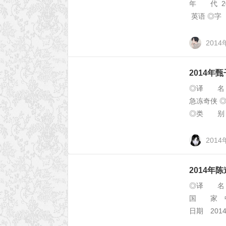
年 代 2
英语 ◎字 
2014
2014
◎译 名 冰
急冻奇侠 
◎类 别 喜
2014
2014
◎译 名 归
国 家 中
日期 2014-