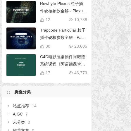
Rowbyte Plexus 粒子插
件硬核参数全解 - Plexus
完全使用手册
12
10,738
Trapcode Particular 粒子
插件硬核参数全解 - Parti
cular 5 完全使用手册
30
23,605
C4D电影渲染插件阿诺德
系统课程《阿诺德课堂之
玉清境》
17
46,773
折叠分类
站点推荐
14
AIGC
7
未分类
0
推荐文章
0