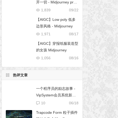
开一切 - Midjourney pro
mpt
1,839
09/22
【AIGC】Low poly 低多
边形风格 - Midjourney
1,971
08/17
【AIGC】穿报纸服装造型
的女孩 Midjourney
1,056
08/16
热评文章
一个程序员的励志故事 -
VipSystem会员系统新版
开发
10
06/18
Trapcode Form 粒子插件