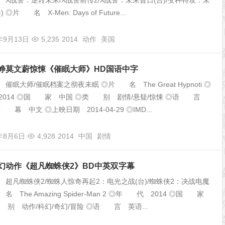
X战警：逆转未来/X战警前传2/X战警：未来昔日(台)/变种特攻：未
◎片 名 X-Men: Days of Future...
年9月13日
5,235
2014
动作
美国
徐峥莫文蔚惊悚《催眠大师》HD国语中字
眠大师/催眠档案之彻夜未眠 ◎片 名 The Great Hypnoti ◎
014 ◎国 家 中国 ◎类 别 剧情/悬疑/惊悚 ◎语 言
 幕 中文 ◎上映日期 2014-04-29 ◎IMD...
4年8月6日
4,928
2014
中国
剧情
科幻动作《超凡蜘蛛侠2》BD中英双字幕
超凡蜘蛛侠2/蜘蛛人惊奇再起2：电光之战(台)/蜘蛛侠2：决战电魔
名 The Amazing Spider-Man 2 ◎年 代 2014 ◎国 家
 别 动作/科幻/奇幻/冒险 ◎语 言 英语...