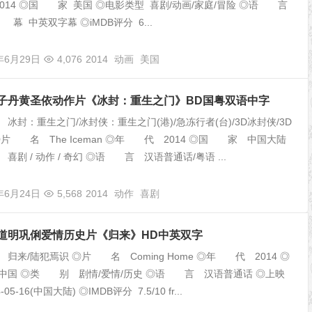
014 ◎国 家 美国 ◎电影类型 喜剧/动画/家庭/冒险 ◎语 言
幕 中英双字幕 ◎iMDB评分 6...
年6月29日
4,076
2014
动画
美国
年甄子丹黄圣依动作片《冰封：重生之门》BD国粤双语中字
封：重生之门/冰封侠：重生之门(港)/急冻行者(台)/3D冰封侠/3D
◎片 名 The Iceman ◎年 代 2014 ◎国 家 中国大陆
剧 / 动作 / 奇幻 ◎语 言 汉语普通话/粤语 ...
年6月24日
5,568
2014
动作
喜剧
年陈道明巩俐爱情历史片《归来》HD中英双字
来/陆犯焉识 ◎片 名 Coming Home ◎年 代 2014 ◎
国 ◎类 别 剧情/爱情/历史 ◎语 言 汉语普通话 ◎上映
05-16(中国大陆) ◎IMDB评分 7.5/10 fr...