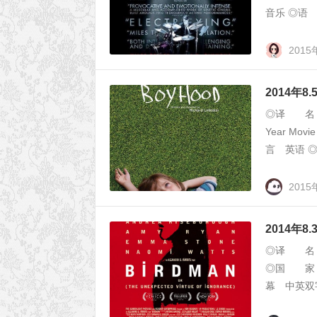
音乐 ◎语 
2015
2014年
◎译 名 少
Year 
言 英语 ◎
2015
2014年
◎译 名 鸟
◎国 家
幕 中英双字幕 