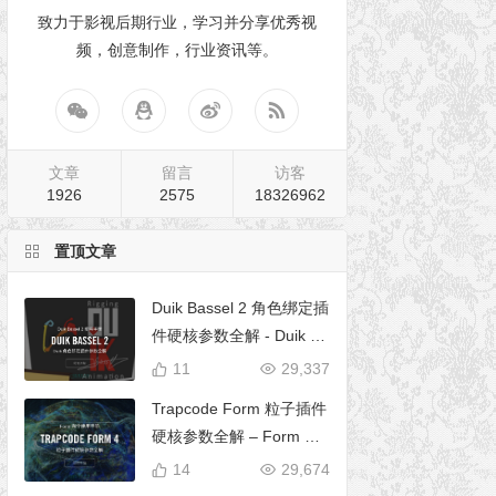
致力于影视后期行业，学习并分享优秀视
频，创意制作，行业资讯等。
文章
留言
访客
1926
2575
18326962
置顶文章
Duik Bassel 2 角色绑定插
件硬核参数全解 - Duik 16
完全使用手册
11
29,337
Trapcode Form 粒子插件
硬核参数全解 – Form 完
全使用手册
14
29,674