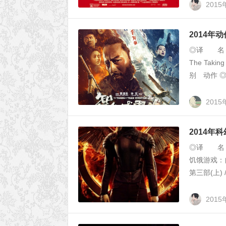
2015
2014年
◎译 名 
The Tak
别 动作 
2015
2014年
◎译 名 
饥饿游戏：
第三部(上)
2015