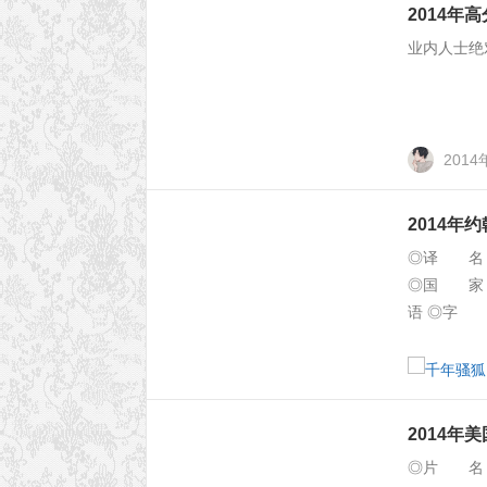
2014年
业内人士绝
2014
2014年
◎译 名 超
◎国 家 
语 ◎字 幕 
2014年
◎片 名 R