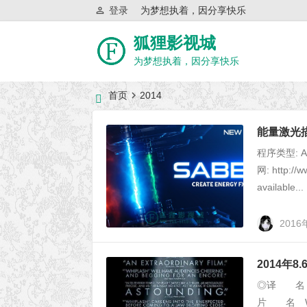
登录
为梦想执着，因分享快乐
狐狸影视城
为梦想执着，因分享快乐
首页
2014
近日网站访问异常公告
能量激光描边光
程序类型: Aft
网: http://w
available...
2016
2014年
◎译 名 爆
片 名 W