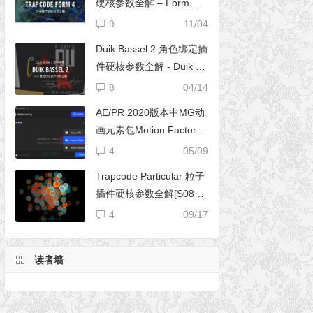
硬核参数全解 – Form 完
全使用手册
9
11/04
Duik Bassel 2 角色绑定插
件硬核参数全解 - Duik 16
完全使用手册
8
04/14
AE/PR 2020版本中MG动
画元素包Motion Factory
脚本无法导入文件夹
4
05/09
Trapcode Particular 粒子
插件硬核参数全解[S08E0
2] – 阴影设置（Shadowle
4
09/17
t Set）
读者墙