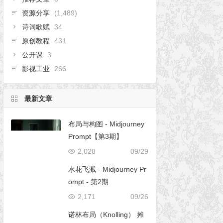
资源分享
(1,489)
诗词歌赋
34
原创教程
431
公开课
3
影视工业
266
最新文章
布局与构图 - Midjourney
Prompt【第3期】
2,028
09/29
水花飞溅 - Midjourney Pr
ompt - 第2期
2,171
09/26
诺林布局（Knolling） 摊