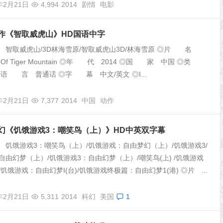
年2月21日
4,994
2014
剧情
电影
动作《智取威虎山》HD国语中字
智取威虎山/3D林海雪原/智取威虎山3D/林海雪原 ◎片 名
ing Of Tiger Mountain ◎年 代 2014 ◎国 家 中国 ◎类
◎语 言 普通话 ◎字 幕 中文/英文 ◎I...
年2月21日
7,377
2014
中国
动作
科幻《饥饿游戏3：嘲笑鸟（上）》HD中英双字幕
饥饿游戏3：嘲笑鸟（上）/饥饿游戏：自由梦幻（上）/饥饿游戏3/
自由幻梦（上）/饥饿游戏3：自由幻梦（上）/嘲笑鸟(上) /饥饿游戏
 /饥饿游戏：自由幻梦I(台)/饥饿游戏终极篇：自由幻梦1(港) ◎片 ...
年2月21日
5,311
2014
科幻
美国
1