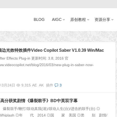
BLOG
AIGC
原创教程
资源分享
近日网站访问异常公告
效特效插件Video Copilot Saber V1.0.39 Win/Mac
er Effects Plug-in 更新时间: 3.8, 2016 官
ww.videocopilot.net/blog/2016/03/new-plug-in-saber-now-
年3月24日
9,315
AE
AK
插件
3
8.6高分获奖剧情《爆裂鼓手》BD中英双字幕
裂鼓手/鞭打/鼓动真我(港)/鼓动人生(台)/进击的鼓手(台) ◎
hiplash ◎年 代 2014 ◎国 家 美国 ◎类 别 剧情/