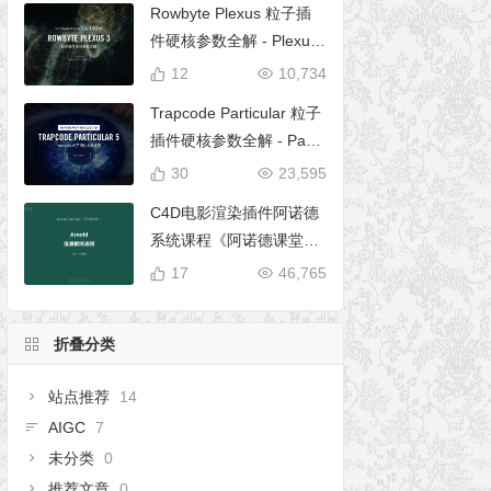
Rowbyte Plexus 粒子插
件硬核参数全解 - Plexus
完全使用手册
12
10,734
Trapcode Particular 粒子
插件硬核参数全解 - Parti
cular 5 完全使用手册
30
23,595
C4D电影渲染插件阿诺德
系统课程《阿诺德课堂之
玉清境》
17
46,765
折叠分类
站点推荐
14
AIGC
7
未分类
0
推荐文章
0