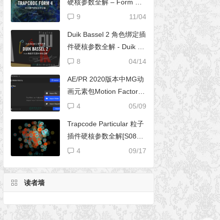
硬核参数全解 – Form 完
全使用手册
9
11/04
Duik Bassel 2 角色绑定插
件硬核参数全解 - Duik 16
完全使用手册
8
04/14
AE/PR 2020版本中MG动
画元素包Motion Factory
脚本无法导入文件夹
4
05/09
Trapcode Particular 粒子
插件硬核参数全解[S08E0
2] – 阴影设置（Shadowle
4
09/17
t Set）
读者墙