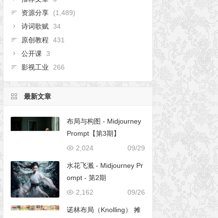
资源分享
(1,489)
诗词歌赋
34
原创教程
431
公开课
3
影视工业
266
最新文章
布局与构图 - Midjourney
Prompt【第3期】
2,024
09/29
水花飞溅 - Midjourney Pr
ompt - 第2期
2,162
09/26
诺林布局（Knolling） 摊