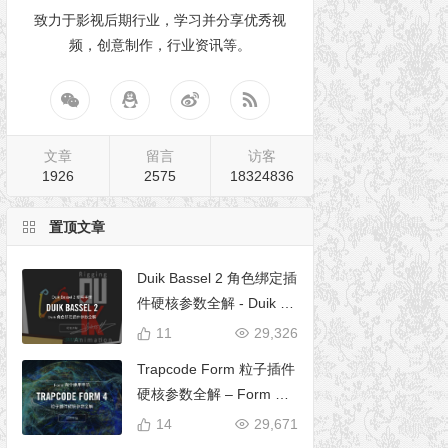
致力于影视后期行业，学习并分享优秀视
频，创意制作，行业资讯等。
文章
留言
访客
1926
2575
18324836
置顶文章
Duik Bassel 2 角色绑定插
件硬核参数全解 - Duik 16
完全使用手册
11
29,326
Trapcode Form 粒子插件
硬核参数全解 – Form 完
全使用手册
14
29,671