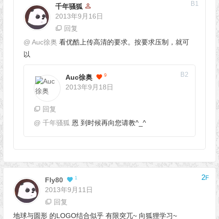
B
1
千年骚狐
2013年9月16日
回复
@
Auc徐奥
看优酷上传高清的要求。按要求压制，就可
以
B
2
9
Auc徐奥
2013年9月18日
回复
@
千年骚狐
恩 到时候再向您请教^_^
2
F
1
Fly80
2013年9月11日
回复
地球与圆形 的LOGO结合似乎 有限突兀~ 向狐狸学习~