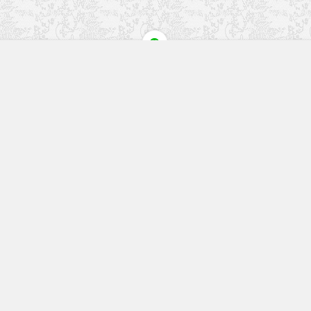
快速入口
留言榜单
本站作品
空白页
免费教程
网址导航
视觉盛宴
工程文件
历史文章
七嘴八舌
更多精彩内容请关注我们
回复关键字搜索本站内容