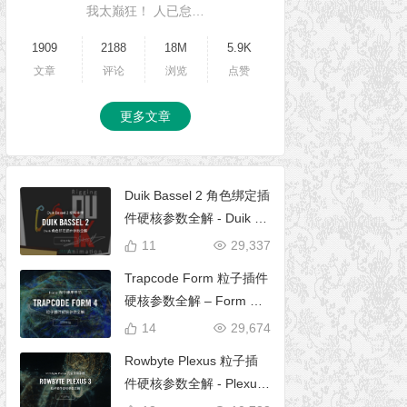
我太巅狂！ 人已怠…
1909
2188
18M
5.9K
文章
评论
浏览
点赞
更多文章
Duik Bassel 2 角色绑定插
件硬核参数全解 - Duik 16
完全使用手册
11
29,337
Trapcode Form 粒子插件
硬核参数全解 – Form 完
全使用手册
14
29,674
Rowbyte Plexus 粒子插
件硬核参数全解 - Plexus
完全使用手册