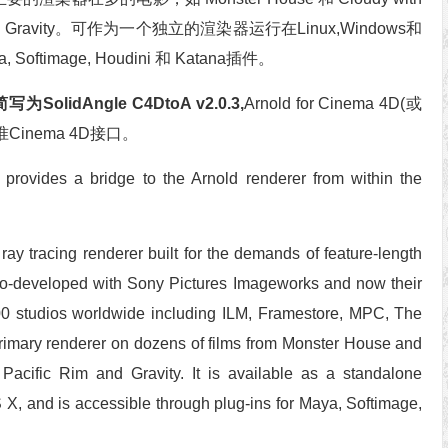
c Rim and Gravity。可作为一个独立的渲染器运行在Linux,Windows和
 Softimage, Houdini 和 Katana插件。
d简写为SolidAngle C4DtoA v2.0.3,
Arnold for Cinema 4D(或
inema 4D接口。
provides a bridge to the Arnold renderer from within the
ay tracing renderer built for the demands of feature-length
y co-developed with Sony Pictures Imageworks and now their
300 studios worldwide including ILM, Framestore, MPC, The
primary renderer on dozens of films from Monster House and
acific Rim and Gravity. It is available as a standalone
, and is accessible through plug-ins for Maya, Softimage,