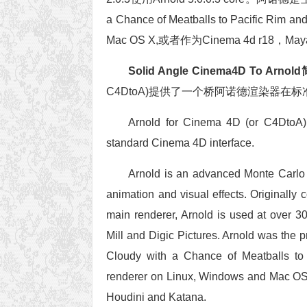
a Chance of Meatballs to Pacifi
Mac OS X,或者作为Cinema 4d r18，Maya,
Solid Angle Cinema4D To Arnol
C4DtoA)提供了一个桥阿诺德渲染器在标准C
Arnold for Cinema 4D (or C4DtoA) 
standard Cinema 4D interface.
Arnold is an advanced Monte Carlo r
animation and visual effects. Originall
main renderer, Arnold is used at over 
Mill and Digic Pictures. Arnold was the 
Cloudy with a Chance of Meatballs to P
renderer on Linux, Windows and Mac OS X
Houdini and Katana.