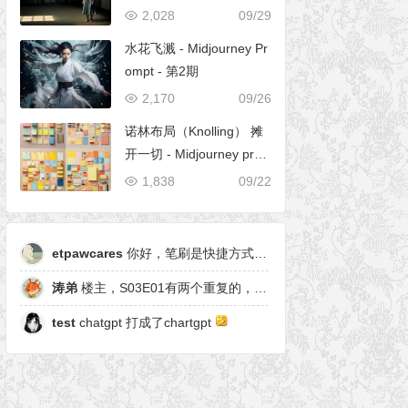
2,028
09/29
水花飞溅 - Midjourney Pr
ompt - 第2期
2,170
09/26
诺林布局（Knolling） 摊
开一切 - Midjourney pro
mpt
1,838
09/22
etpawcares
你好，笔刷是快捷方式，有原笔刷么
涛弟
楼主，S03E01有两个重复的，另一个是粒子形态
test
chatgpt 打成了chartgpt