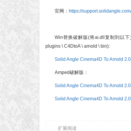
官网：
https://support.solidangle.
Win替换破解版(将ai.dll复制到以下文件夹
plugins \ C4DtoA \ arnold \ bin):
Solid Angle Cinema4D To Arnold 2.
Amped破解版：
Solid Angle Cinema4D To Arnold 2.
Solid Angle Cinema4D To Arnold 2.
扩展阅读