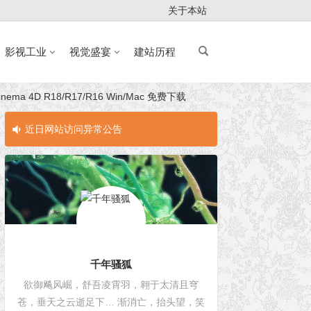
关于本站
影视工业
视觉盛宴
建站历程
inema 4D R18/R17/R16 Win/Mac 免费下载
近日网站访问异常公告
近日网站访问
千年骚狐
欲御飚风崛，舒吾凌霄羽，翱于太清且穹
苍，垂天之云逝足下… 渐消亡，抬头望，笑