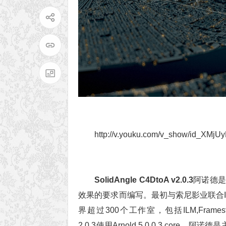
http://v.youku.com/v_show/id_XM
SolidAngle C4DtoA v2.0.3
阿诺德是
效果的要求而编写。最初与索尼影业联合Im
界超过300个工作室，包括ILM,Framestore, M
2.0.3使用Arnold 5.0.0.3 core。阿诺