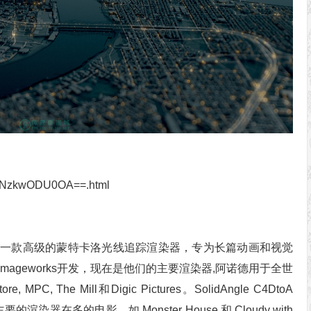
jUyNzkwODU0OA==.html
一款高级的蒙特卡洛光线追踪渲染器，专为长篇动画和视觉
ageworks开发，现在是他们的主要渲染器,阿诺德用于全世
PC, The Mill和Digic Pictures。SolidAngle C4DtoA
德是主要的渲染器在多的电影，如 Monster House 和 Cloudy with