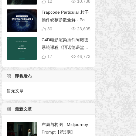
12
10,738
Trapcode Particular 粒子
插件硬核参数全解 - Parti
cular 5 完全使用手册
30
23,605
C4D电影渲染插件阿诺德
系统课程《阿诺德课堂之
玉清境》
17
46,773
即将发布
暂无文章
最新文章
布局与构图 - Midjourney
Prompt【第3期】