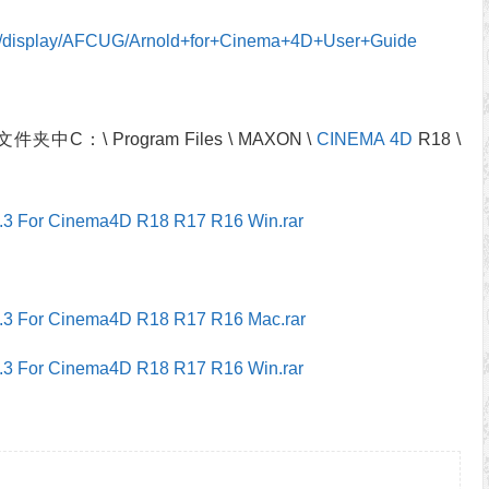
com/display/AFCUG/Arnold+for+Cinema+4D+User+Guide
中C：\ Program Files \ MAXON \
CINEMA 4D
R18 \
0.3 For Cinema4D R18 R17 R16 Win.rar
0.3 For Cinema4D R18 R17 R16 Mac.rar
0.3 For Cinema4D R18 R17 R16 Win.rar