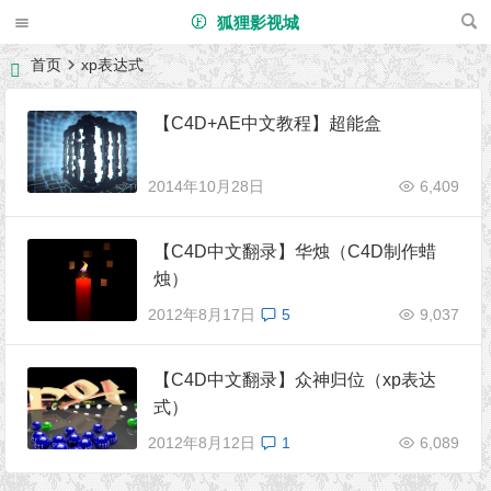
狐狸影视城
首页
xp表达式
【C4D+AE中文教程】超能盒
2014年10月28日
6,409
【C4D中文翻录】华烛（C4D制作蜡
烛）
2012年8月17日
5
9,037
【C4D中文翻录】众神归位（xp表达
式）
2012年8月12日
1
6,089