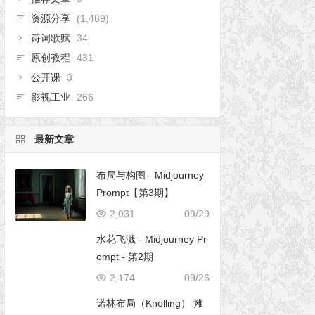
资源分享
(1,489)
诗词歌赋
34
原创教程
431
公开课
3
影视工业
266
最新文章
布局与构图 - Midjourney
Prompt【第3期】
2,031
09/29
水花飞溅 - Midjourney Pr
ompt - 第2期
2,174
09/26
诺林布局（Knolling） 摊