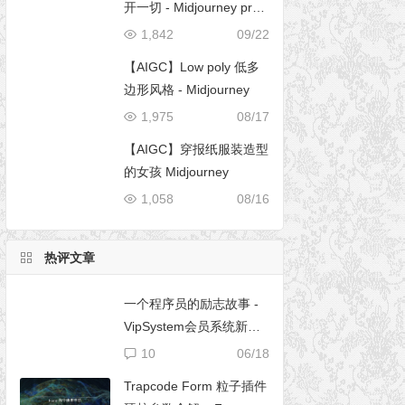
开一切 - Midjourney pro
mpt
1,842
09/22
【AIGC】Low poly 低多
边形风格 - Midjourney
1,975
08/17
【AIGC】穿报纸服装造型
的女孩 Midjourney
1,058
08/16
热评文章
一个程序员的励志故事 -
VipSystem会员系统新版
开发
10
06/18
Trapcode Form 粒子插件