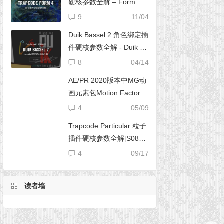
硬核参数全解 – Form 完
全使用手册
9
11/04
Duik Bassel 2 角色绑定插
件硬核参数全解 - Duik 16
完全使用手册
8
04/14
AE/PR 2020版本中MG动
画元素包Motion Factory
脚本无法导入文件夹
4
05/09
Trapcode Particular 粒子
插件硬核参数全解[S08E0
2] – 阴影设置（Shadowle
4
09/17
t Set）
读者墙