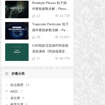
Rowbyte Plexus 粒子插
件硬核参数全解 - Plexus
完全使用手册
12
10,739
Trapcode Particular 粒子
插件硬核参数全解 - Parti
cular 5 完全使用手册
30
23,607
C4D电影渲染插件阿诺德
系统课程《阿诺德课堂之
玉清境》
17
46,776
折叠分类
站点推荐
14
AIGC
7
未分类
0
推荐文章
0