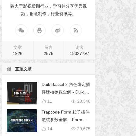
致力于影视后期行业，学习并分享优秀视
频，创意制作，行业资讯等。
文章
留言
访客
1926
2575
18327797
置顶文章
Duik Bassel 2 角色绑定插
件硬核参数全解 - Duik 16
完全使用手册
11
29,340
Trapcode Form 粒子插件
硬核参数全解 – Form 完
全使用手册
14
29,675