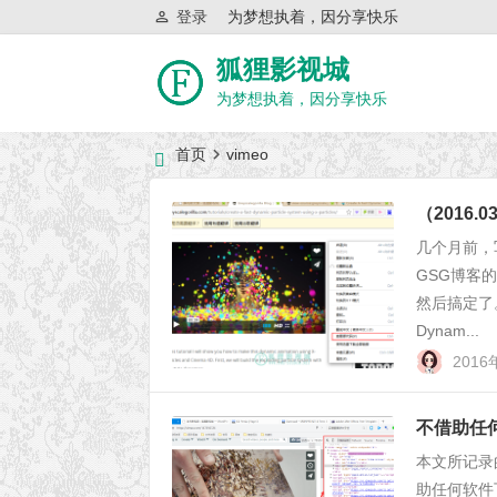
登录
为梦想执着，因分享快乐
狐狸影视城
为梦想执着，因分享快乐
首页
vimeo
近日网站访问异常公告
（2016
几个月前，
GSG博客
然后搞定了。
Dynam...
201
不借助任何
本文所记录
助任何软件下