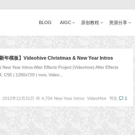
BLOG
AIGC
原创教程
资源分享
近日网站访问异常公告
模板】Videohive Christmas & New Year Intros
 New Year Intros After Effects Project (Videohive) After Effects
, CS5 | 1280x720 | mov, Video...
2012年12月31日
4,704
New Year Intros
VideoHive
书生
1