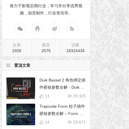
致力于影视后期行业，学习并分享优秀视
频，创意制作，行业资讯等。
文章
留言
访客
1926
2575
18324434
置顶文章
Duik Bassel 2 角色绑定插
件硬核参数全解 - Duik 16
完全使用手册
11
29,325
Trapcode Form 粒子插件
硬核参数全解 – Form 完
全使用手册
14
29,671