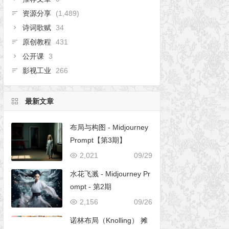
资源分享
(1,489)
诗词歌赋
34
原创教程
431
公开课
3
影视工业
266
最新文章
布局与构图 - Midjourney
Prompt【第3期】
2,021
09/29
水花飞溅 - Midjourney Pr
ompt - 第2期
2,156
09/26
诺林布局（Knolling） 摊