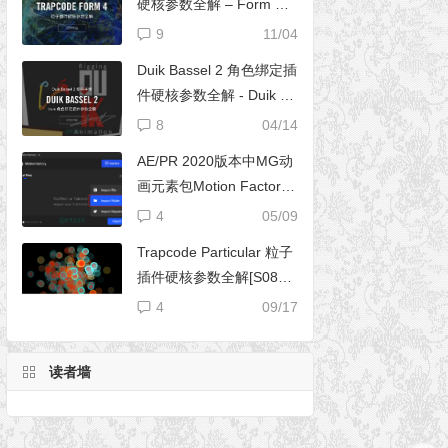
硬核参数全解 – Form 完
全使用手册
9
11/04
Duik Bassel 2 角色绑定插
件硬核参数全解 - Duik 16
完全使用手册
8
04/14
AE/PR 2020版本中MG动
画元素包Motion Factory
脚本无法导入文件夹
4
05/09
Trapcode Particular 粒子
插件硬核参数全解[S08E0
2] – 阴影设置（Shadowle
4
09/17
t Set）
读者墙