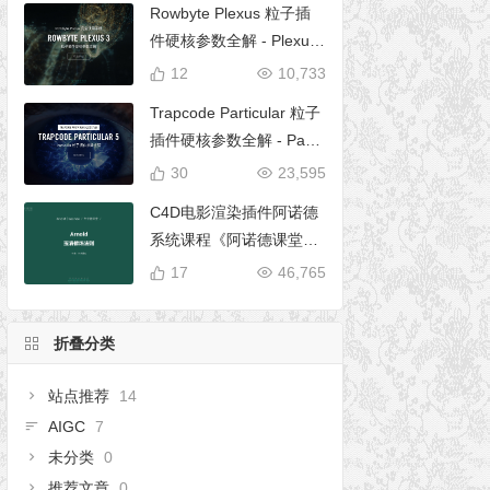
Rowbyte Plexus 粒子插
件硬核参数全解 - Plexus
完全使用手册
12
10,733
Trapcode Particular 粒子
插件硬核参数全解 - Parti
cular 5 完全使用手册
30
23,595
C4D电影渲染插件阿诺德
系统课程《阿诺德课堂之
玉清境》
17
46,765
折叠分类
站点推荐
14
AIGC
7
未分类
0
推荐文章
0