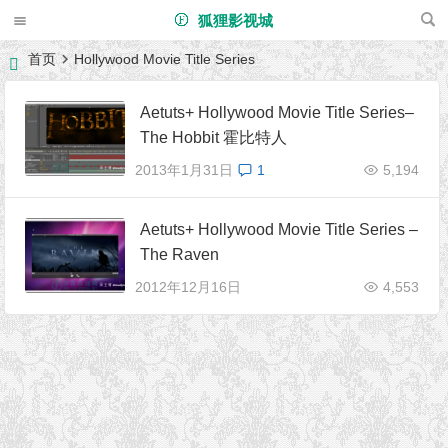
狐狸影视城
首页
Hollywood Movie Title Series
Aetuts+ Hollywood Movie Title Series–
The Hobbit 霍比特人
2013年1月31日
1
5,194
Aetuts+ Hollywood Movie Title Series –
The Raven
2012年12月16日
4,553