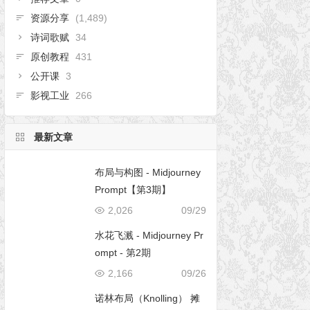
资源分享
(1,489)
诗词歌赋
34
原创教程
431
公开课
3
影视工业
266
最新文章
布局与构图 - Midjourney
Prompt【第3期】
2,026
09/29
水花飞溅 - Midjourney Pr
ompt - 第2期
2,166
09/26
诺林布局（Knolling） 摊