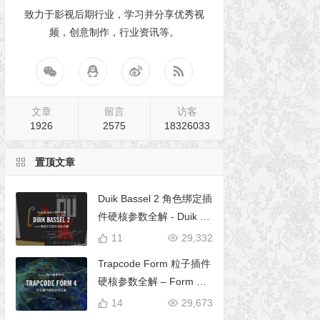
致力于影视后期行业，学习并分享优秀视
频，创意制作，行业资讯等。
文章
留言
访客
1926
2575
18326033
置顶文章
Duik Bassel 2 角色绑定插
件硬核参数全解 - Duik 16
完全使用手册
11
29,332
Trapcode Form 粒子插件
硬核参数全解 – Form 完
全使用手册
14
29,673