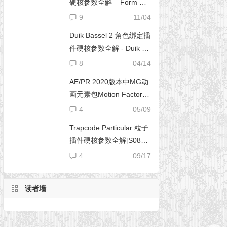
硬核参数全解 – Form 完
全使用手册
9
11/04
Duik Bassel 2 角色绑定插
件硬核参数全解 - Duik 16
完全使用手册
8
04/14
AE/PR 2020版本中MG动
画元素包Motion Factory
脚本无法导入文件夹
4
05/09
Trapcode Particular 粒子
插件硬核参数全解[S08E0
2] – 阴影设置（Shadowle
4
09/17
t Set）
读者墙