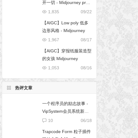
开一切 - Midjourney pro
mpt
1,835
09/22
【AIGC】Low poly 低多
边形风格 - Midjourney
1,967
08/17
【AIGC】穿报纸服装造型
的女孩 Midjourney
1,053
08/16
热评文章
一个程序员的励志故事 -
VipSystem会员系统新版
开发
10
06/18
Trapcode Form 粒子插件