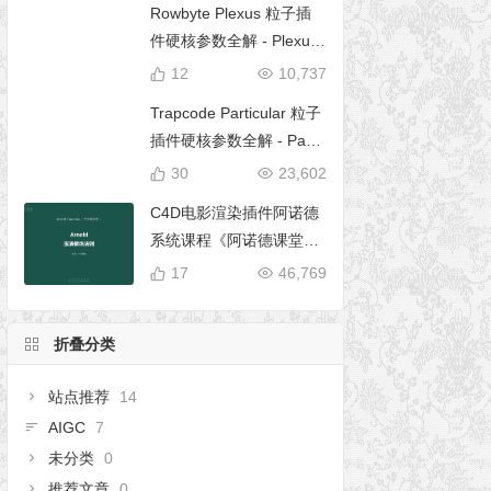
Rowbyte Plexus 粒子插
件硬核参数全解 - Plexus
完全使用手册
12
10,737
Trapcode Particular 粒子
插件硬核参数全解 - Parti
cular 5 完全使用手册
30
23,602
C4D电影渲染插件阿诺德
系统课程《阿诺德课堂之
玉清境》
17
46,769
折叠分类
站点推荐
14
AIGC
7
未分类
0
推荐文章
0