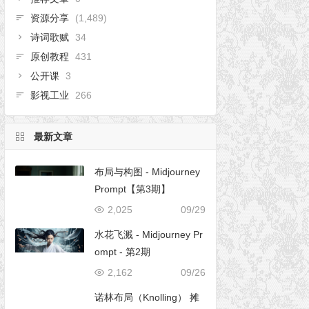
资源分享
(1,489)
诗词歌赋
34
原创教程
431
公开课
3
影视工业
266
最新文章
布局与构图 - Midjourney
Prompt【第3期】
2,025
09/29
水花飞溅 - Midjourney Pr
ompt - 第2期
2,162
09/26
诺林布局（Knolling） 摊