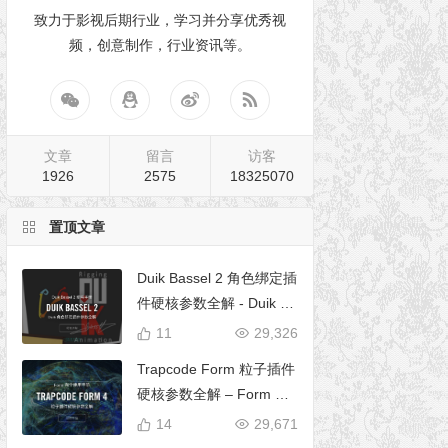
致力于影视后期行业，学习并分享优秀视
频，创意制作，行业资讯等。
文章
留言
访客
1926
2575
18325070
置顶文章
Duik Bassel 2 角色绑定插
件硬核参数全解 - Duik 16
完全使用手册
11
29,326
Trapcode Form 粒子插件
硬核参数全解 – Form 完
全使用手册
14
29,671