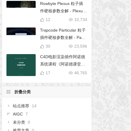
Rowbyte Plexus 粒子插
件硬核参数全解 - Plexus
完全使用手册
12
10,734
Trapcode Particular 粒子
插件硬核参数全解 - Parti
cular 5 完全使用手册
30
23,596
C4D电影渲染插件阿诺德
系统课程《阿诺德课堂之
玉清境》
17
46,765
折叠分类
站点推荐
14
AIGC
7
未分类
0
推荐文章
0