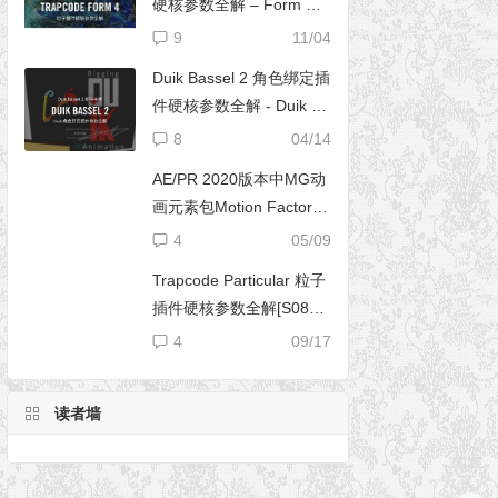
硬核参数全解 – Form 完
全使用手册
9
11/04
Duik Bassel 2 角色绑定插
件硬核参数全解 - Duik 16
完全使用手册
8
04/14
AE/PR 2020版本中MG动
画元素包Motion Factory
脚本无法导入文件夹
4
05/09
Trapcode Particular 粒子
插件硬核参数全解[S08E0
2] – 阴影设置（Shadowle
4
09/17
t Set）
读者墙