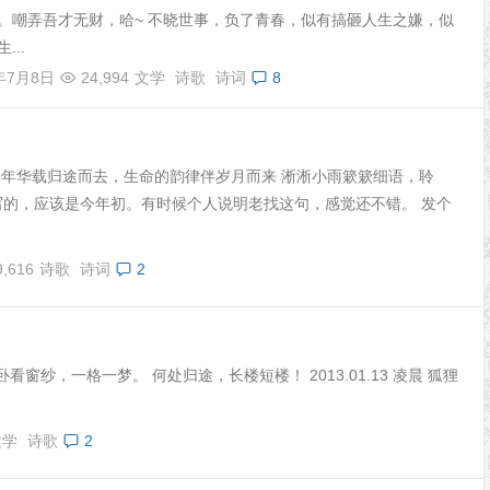
。嘲弄吾才无财，哈~ 不晓世事，负了青春，似有搞砸人生之嫌，似
...
6年7月8日
24,994
文学
诗歌
诗词
8
年华载归途而去，生命的韵律伴岁月而来 淅淅小雨簌簌细语，聆
-- 以前写的，应该是今年初。有时候个人说明老找这句，感觉还不错。 发个
9,616
诗歌
诗词
2
窗纱，一格一梦。 何处归途，长楼短楼！ 2013.01.13 凌晨 狐狸
文学
诗歌
2