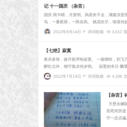
记 十一国庆 （杂言）
国庆 雨乍晴，月笼明。风雨夹不去，满腹凉意
鸟，一番夜雨，一阵东风。 桃花吹尽，情堪何处，帘掩残红~ --
2012年8月14日
诗词歌赋
3,612
【七绝】寂寞
夜亦多情，披月抚琴响寂寞。 一曲惆怅，韵飞
醉红尘外，独守孤贞待岁鸽。 寂寞的冬日 ­飘零的
2012年7月14日
诗词歌赋
4,206
【杂言】
天壁永幽隔
若死何所道
守一忠贞偏