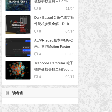
硬核参数全解 – Form 完
全使用手册
9
11/04
Duik Bassel 2 角色绑定插
件硬核参数全解 - Duik 16
完全使用手册
8
04/14
AE/PR 2020版本中MG动
画元素包Motion Factory
脚本无法导入文件夹
4
05/09
Trapcode Particular 粒子
插件硬核参数全解[S08E0
2] – 阴影设置（Shadowle
4
09/17
t Set）
读者墙