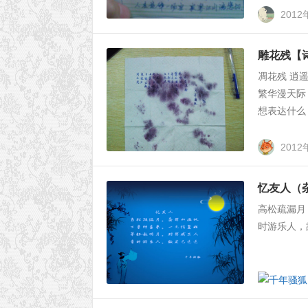
2012
雕花残【
凋花残 逍
繁华漫天际 
想表达什么！
2012
忆友人（
高松疏漏月
时游乐人，