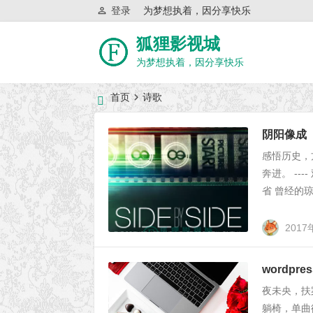
登录
为梦想执着，因分享快乐
狐狸影视城
为梦想执着，因分享快乐
首页
诗歌
近日网站访问异常公告
阴阳像成
感悟历史，
奔进。 -
省 曾经的
201
wordpr
夜未央，扶
躺椅，单曲