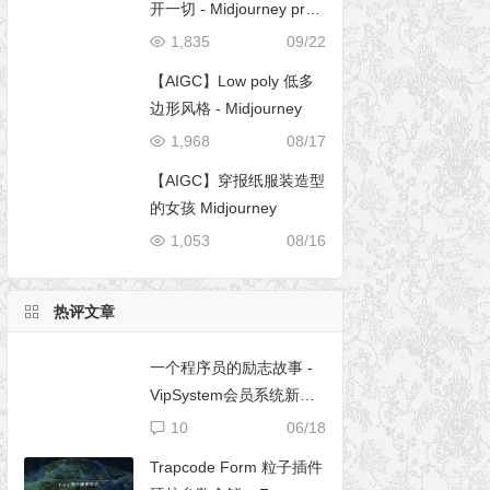
开一切 - Midjourney pro
mpt
1,835
09/22
【AIGC】Low poly 低多
边形风格 - Midjourney
1,968
08/17
【AIGC】穿报纸服装造型
的女孩 Midjourney
1,053
08/16
热评文章
一个程序员的励志故事 -
VipSystem会员系统新版
开发
10
06/18
Trapcode Form 粒子插件