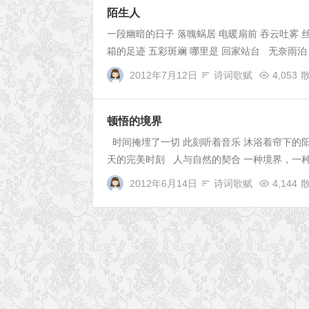
陌生人
一段幽暗的日子 落魄蜗居 电暖扇前 吞云吐雾 
箱的足迹 五彩斑斓 哪里是 回家站台 无奈雨泊 
2012年7月12日
诗词歌赋
4,053
顿悟的境界
时间掩埋了一切 此刻听着音乐 沐浴着帘下的阳
天的完美时刻 人与自然的契合 一种境界，一种
2012年6月14日
诗词歌赋
4,144