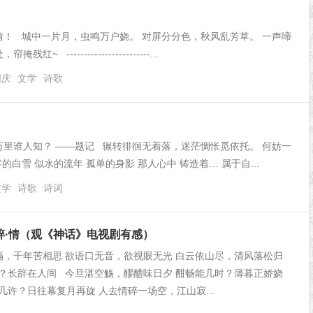
情！ 城中一片月，虫鸣万户娆。 对屏分分色，秋风乱芳草。 一声啼
----------------------...
国庆
文学
诗歌
万里谁人知？ ——题记 辗转徘徊无着落，迷茫惆怅觅依托。 何妨一
白雪 似水的流年 ­孤单的身影 那人心中 铸造着… 属于自...
文学
诗歌
诗词
碎·情（观《神话》电视剧有感）
，千年苦相思 欲语口无音，欲视眼无光 白云依山尽，清风落松归
？长辞在人间 今旦湛空觞，醪醴味日夕 酣畅能几时？薄暮正娇娆
几许？日往幕复月再旋 人去情碎一场空，江山寂...