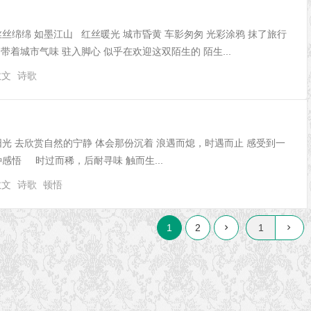
丝丝绵绵 如墨江山 红丝暖光 城市昏黄 车影匆匆 光彩涂鸦 抹了旅行
带着城市气味 驻入脚心 似乎在欢迎这双陌生的 陌生...
散文
诗歌
光 去欣赏自然的宁静 体会那份沉着 浪遇而熄，时遇而止 感受到一
感悟 时过而稀，后耐寻味 触而生...
散文
诗歌
顿悟
1
2