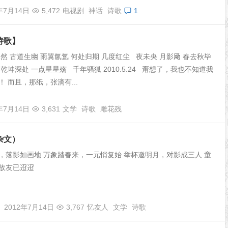
年7月14日
5,472
电视剧
神话
诗歌
1
诗歌】
遥然 古道生幽 雨翼氤氲 何处归期 几度红尘 夜未央 月影飏 春去秋毕
乾坤深处 一点星星殇 千年骚狐 2010.5.24 甭想了，我也不知道我
 而且，那纸，张滴有...
年7月14日
3,631
文学
诗歌
雕花残
杂文）
，落影如画地 万象踏春来，一元悄复始 举杯邀明月，对影成三人 童
故友已迢迢
2012年7月14日
3,767
忆友人
文学
诗歌