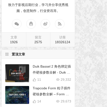
致力于影视后期行业，学习并分享优秀视
频，创意制作，行业资讯等。
文章
留言
访客
1926
2575
18326124
置顶文章
Duik Bassel 2 角色绑定插
件硬核参数全解 - Duik 16
完全使用手册
11
29,332
Trapcode Form 粒子插件
硬核参数全解 – Form 完
全使用手册
14
29,673