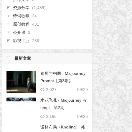
资源分享
(1,489)
诗词歌赋
34
原创教程
431
公开课
3
影视工业
266
最新文章
布局与构图 - Midjourney
Prompt【第3期】
2,027
09/29
水花飞溅 - Midjourney Pr
ompt - 第2期
2,166
09/26
诺林布局（Knolling） 摊