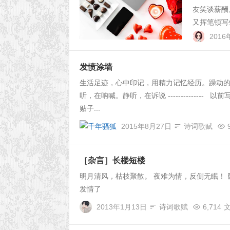
友笑谈薪酬
又挥笔顿写生
201
发愤涂墙
生活足迹，心中印记，用精力记忆经历。躁动的
听，在呐喊。静听，在诉说 ------------
贴子...
2015年8月27日
诗词歌赋
［杂言］长楼短楼
明月清风，枯枝聚散。 夜难为情，反侧无眠！ 卧看
发情了
2013年1月13日
诗词歌赋
6,714