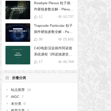
Rowbyte Plexus 粒子插
件硬核参数全解 - Plexus
完全使用手册
12
10,737
Trapcode Particular 粒子
插件硬核参数全解 - Parti
cular 5 完全使用手册
30
23,602
C4D电影渲染插件阿诺德
系统课程《阿诺德课堂之
玉清境》
17
46,769
折叠分类
站点推荐
14
AIGC
7
未分类
0
推荐文章
0