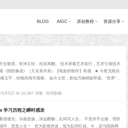
BLOG
AIGC
原创教程
资源分享
近日网站访问异常公告
方生敬畏。乾坤又转，科技再翻。 技术承载艺术前行，艺术引领技术
--- 观《阴阳像成》（又名肩并肩）【电影的制作】有感 ★ 今夜无眠自
琼楼玉宇，转顺间海市蜃楼。 如今尘世，新知万物稍纵即逝。"世界"...
7年6月5日
10,587
诗歌
诗词歌赋
ess 学习历程之瞬时感发
案借微光。乐曲悠扬，深远酣畅，乱码写人生。 不觉停手点烟，背卧
循环，思觉人生！ 前为影视奔波，现为乱码忙碌。今，还与陌路网