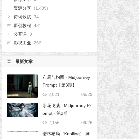
资源分享
(1,489)
诗词歌赋
34
原创教程
431
公开课
3
影视工业
266
最新文章
布局与构图 - Midjourney
Prompt【第3期】
2,021
09/29
水花飞溅 - Midjourney Pr
ompt - 第2期
2,156
09/26
诺林布局（Knolling） 摊