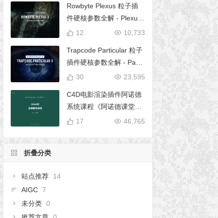
Rowbyte Plexus 粒子插
件硬核参数全解 - Plexus
完全使用手册
12
10,733
Trapcode Particular 粒子
插件硬核参数全解 - Parti
cular 5 完全使用手册
30
23,595
C4D电影渲染插件阿诺德
系统课程《阿诺德课堂之
玉清境》
17
46,765
折叠分类
站点推荐
14
AIGC
7
未分类
0
推荐文章
0