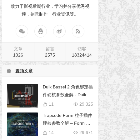
致力于影视后期行业，学习并分享优秀视
频，创意制作，行业资讯等。
文章
留言
访客
1926
2575
18324414
置顶文章
Duik Bassel 2 角色绑定插
件硬核参数全解 - Duik 16
完全使用手册
11
29,325
Trapcode Form 粒子插件
硬核参数全解 – Form 完
全使用手册
14
29,671