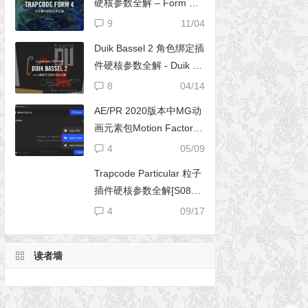
硬核参数全解 – Form 完
全使用手册
9
11/04
Duik Bassel 2 角色绑定插
件硬核参数全解 - Duik 16
完全使用手册
8
04/14
AE/PR 2020版本中MG动
画元素包Motion Factory
脚本无法导入文件夹
4
05/09
Trapcode Particular 粒子
插件硬核参数全解[S08E0
2] – 阴影设置（Shadowle
4
09/17
t Set）
读者墙