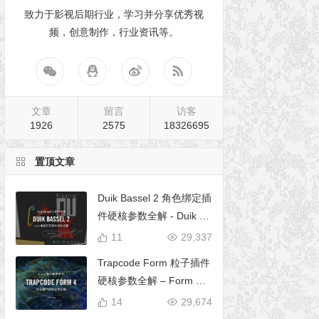
致力于影视后期行业，学习并分享优秀视
频，创意制作，行业资讯等。
文章
留言
访客
1926
2575
18326695
置顶文章
Duik Bassel 2 角色绑定插
件硬核参数全解 - Duik 16
完全使用手册
11
29,337
Trapcode Form 粒子插件
硬核参数全解 – Form 完
全使用手册
14
29,674