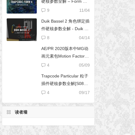
硬核参数全解 – Form 完
全使用手册
9
11/04
Duik Bassel 2 角色绑定插
件硬核参数全解 - Duik 16
完全使用手册
8
04/14
AE/PR 2020版本中MG动
画元素包Motion Factory
脚本无法导入文件夹
4
05/09
Trapcode Particular 粒子
插件硬核参数全解[S08E0
2] – 阴影设置（Shadowle
4
09/17
t Set）
读者墙