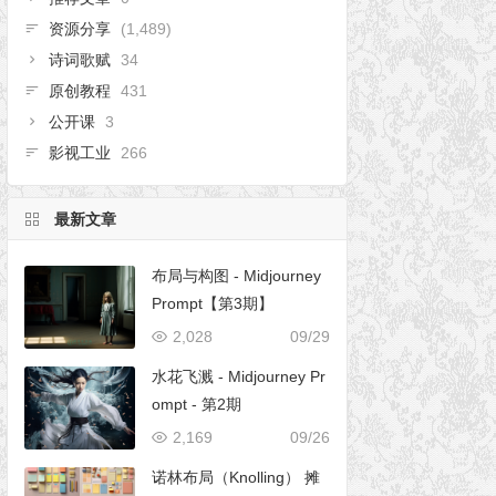
资源分享
(1,489)
诗词歌赋
34
原创教程
431
公开课
3
影视工业
266
最新文章
布局与构图 - Midjourney
Prompt【第3期】
2,028
09/29
水花飞溅 - Midjourney Pr
ompt - 第2期
2,169
09/26
诺林布局（Knolling） 摊