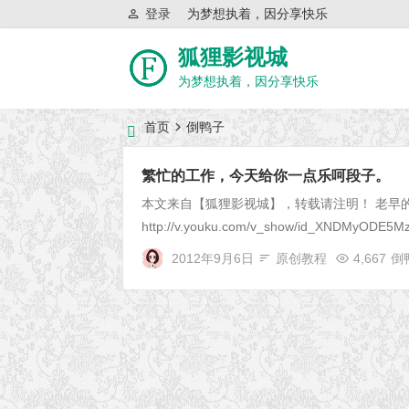
登录
为梦想执着，因分享快乐
狐狸影视城
为梦想执着，因分享快乐
首页
倒鸭子
近日网站访问异常公告
繁忙的工作，今天给你一点乐呵段子。
本文来自【狐狸影视城】，转载请注明！ 老早
http://v.youku.com/v_show/id_XNDMyODE5Mzg
2012年9月6日
原创教程
4,667
倒