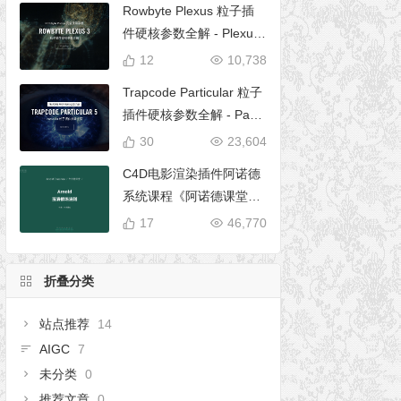
Rowbyte Plexus 粒子插
件硬核参数全解 - Plexus
完全使用手册
12
10,738
Trapcode Particular 粒子
插件硬核参数全解 - Parti
cular 5 完全使用手册
30
23,604
C4D电影渲染插件阿诺德
系统课程《阿诺德课堂之
玉清境》
17
46,770
折叠分类
站点推荐
14
AIGC
7
未分类
0
推荐文章
0