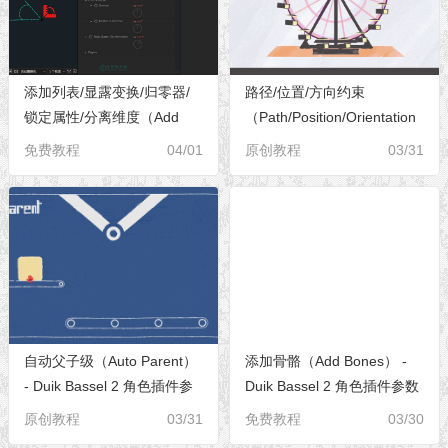
添加列表/显露变换/归零器/
路径/位置/方向约束
锁定属性/分离维度（Add
（Path/Position/Orientation
List/Expose
Constraint） - Duik Bassel 2
免费教程
04/01
原创教程
03/31
Transform/Zero/Lock
角色插件参数全解[S02E07]
Property/Separate
Dimensions） - Duik Bassel
2 角色插件参数全解
[S02E08]
自动父子级（Auto Parent）
添加骨骼（Add Bones） -
- Duik Bassel 2 角色插件参
Duik Bassel 2 角色插件参数
数全解[S02E06]
全解[S02E05]
原创教程
03/31
免费教程
03/30