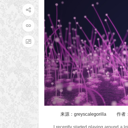
来源：greyscalegoril
I recently started playing around a lo