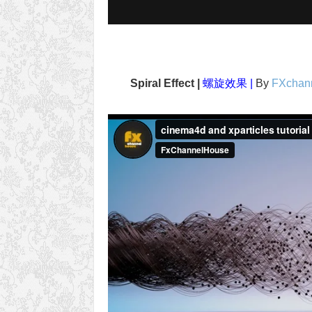
Spiral Effect |
螺旋效果 |
By
FXchan