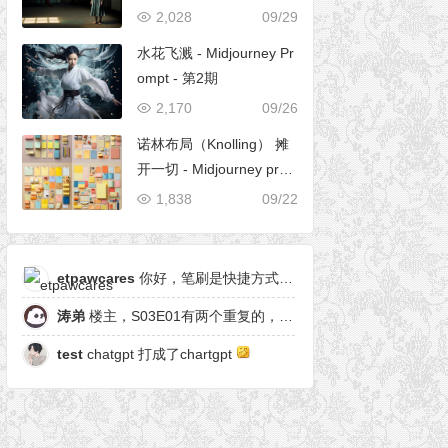
2,028
09/29
水花飞溅 - Midjourney Pr
ompt - 第2期
2,170
09/26
诺林布局（Knolling） 摊
开一切 - Midjourney pro
mpt
1,838
09/22
etpawcares
你好，笔刷是快捷方式，有原笔刷么
涛弟
楼主，S03E01有两个重复的，另一个是粒子形态
test
chatgpt 打成了chartgpt