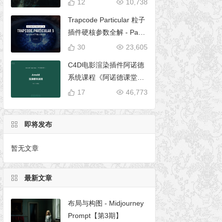
12
10,738
Trapcode Particular 粒子
插件硬核参数全解 - Parti
cular 5 完全使用手册
30
23,605
C4D电影渲染插件阿诺德
系统课程《阿诺德课堂之
玉清境》
17
46,773
即将发布
暂无文章
最新文章
布局与构图 - Midjourney
Prompt【第3期】