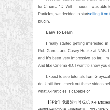
for Cinema 4D. Within hours, I was able t
Particles, we decided to start
selling it on
plugin.
Easy To Learn
I really started getting interested i
Rob Garrott and Casey Hupke at NAB. I h
and it’s been very impressive so far. I’m 
And like Cinema 4D, I want to show you eve
Expect to see tutorials from Greysca
do. Until then, check out these videos be
what X-Particles is capable of.
【译文】我最近打算玩玩 X-Parti
便能制作渲染如上图的效果。实际我对X-Parti