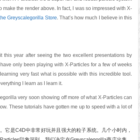
o make the render above. In fact, I was so impressed with X-
 the Greyscalegorilla Store
. That’s how much I believe in this
n it this year after seeing the two excellent presentations by
ave only been playing with X-Particles for a few of weeks
learning very fast what is possible with this incredible tool.
rything I learn as I learn it.
legorilla very soon showing off more of what X-Particles can
low. These tutorials have gotten me up to speed with a lot of
cles。它是C4D中非常好玩并且强大的粒子系统。几个小时内，
cles印象深刻，我们决定在Greyscalegorilla商店出售。