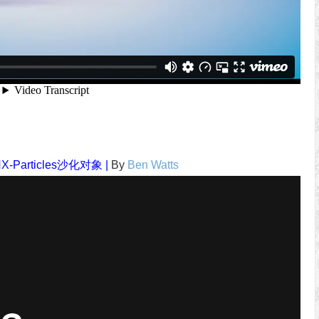
X-Particles沙化对象 |
By
Ben Watts