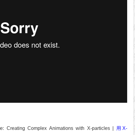
Creating Complex Animations with X-particles |
用X-