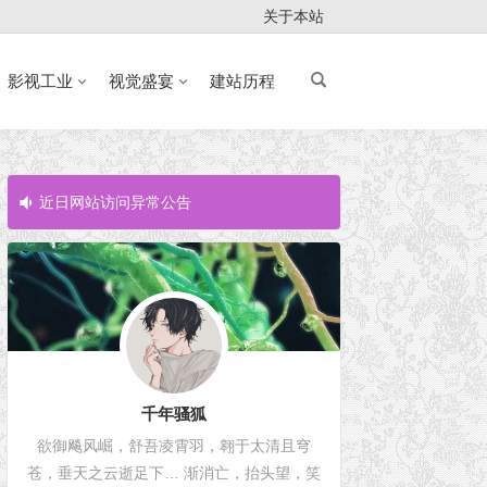
关于本站
影视工业
视觉盛宴
建站历程
近日网站访问异常公告
近日网站访问
千年骚狐
欲御飚风崛，舒吾凌霄羽，翱于太清且穹
苍，垂天之云逝足下… 渐消亡，抬头望，笑