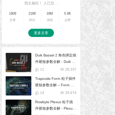
我太巅狂！ 人已怠…
1909
2188
18M
5.9K
文章
评论
浏览
点赞
更多文章
Duik Bassel 2 角色绑定插
件硬核参数全解 - Duik 16
完全使用手册
11
29,337
Trapcode Form 粒子插件
硬核参数全解 – Form 完
全使用手册
14
29,674
Rowbyte Plexus 粒子插
件硬核参数全解 - Plexus
完全使用手册