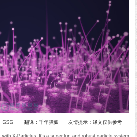
la 作者：GSG 翻译：千年骚狐 友情提示：译文仅供参考
t with X-Particles. It’s a super fun and robust particle system