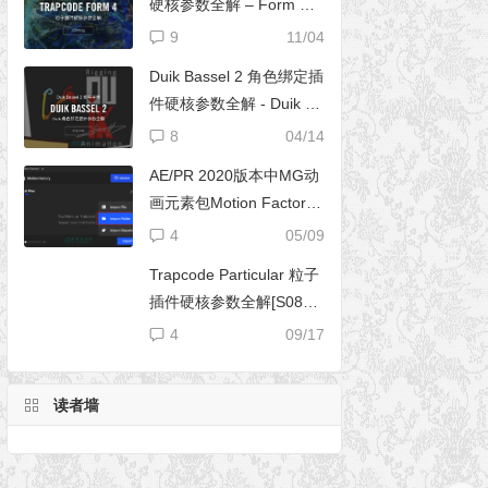
硬核参数全解 – Form 完
全使用手册
9
11/04
Duik Bassel 2 角色绑定插
件硬核参数全解 - Duik 16
完全使用手册
8
04/14
AE/PR 2020版本中MG动
画元素包Motion Factory
脚本无法导入文件夹
4
05/09
Trapcode Particular 粒子
插件硬核参数全解[S08E0
2] – 阴影设置（Shadowle
4
09/17
t Set）
读者墙