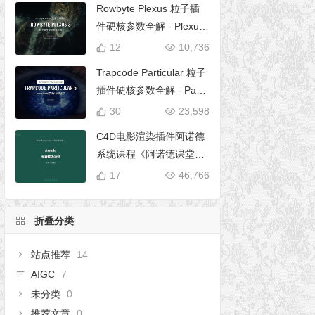
Rowbyte Plexus 粒子插
件硬核参数全解 - Plexus
完全使用手册
12
10,736
Trapcode Particular 粒子
插件硬核参数全解 - Parti
cular 5 完全使用手册
30
23,598
C4D电影渲染插件阿诺德
系统课程《阿诺德课堂之
玉清境》
17
46,766
折叠分类
站点推荐
14
AIGC
7
未分类
0
推荐文章
0