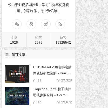
致力于影视后期行业，学习并分享优秀视
频，创意制作，行业资讯等。
文章
留言
访客
1926
2575
18325542
置顶文章
Duik Bassel 2 角色绑定插
件硬核参数全解 - Duik 16
完全使用手册
11
29,328
Trapcode Form 粒子插件
硬核参数全解 – Form 完
全使用手册
14
29,672