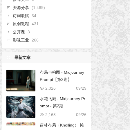
资源分享
(1,489)
诗词歌赋
34
原创教程
431
公开课
3
影视工业
266
最新文章
布局与构图 - Midjourney
Prompt【第3期】
2,026
09/29
水花飞溅 - Midjourney Pr
ompt - 第2期
2,163
09/26
诺林布局（Knolling） 摊