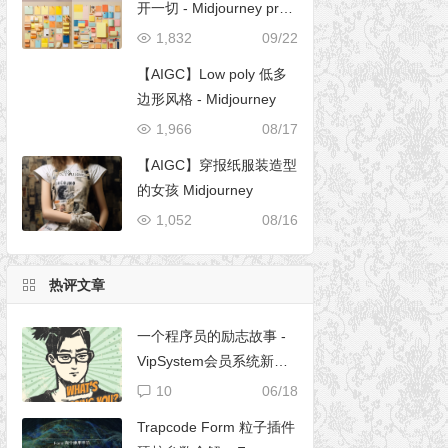
开一切 - Midjourney pro
mpt
1,832
09/22
【AIGC】Low poly 低多
边形风格 - Midjourney
1,966
08/17
【AIGC】穿报纸服装造型
的女孩 Midjourney
1,052
08/16
热评文章
一个程序员的励志故事 -
VipSystem会员系统新版
开发
10
06/18
Trapcode Form 粒子插件