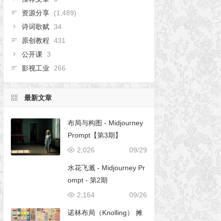
资源分享
(1,489)
诗词歌赋
34
原创教程
431
公开课
3
影视工业
266
最新文章
布局与构图 - Midjourney
Prompt【第3期】
2,026
09/29
水花飞溅 - Midjourney Pr
ompt - 第2期
2,164
09/26
诺林布局（Knolling） 摊