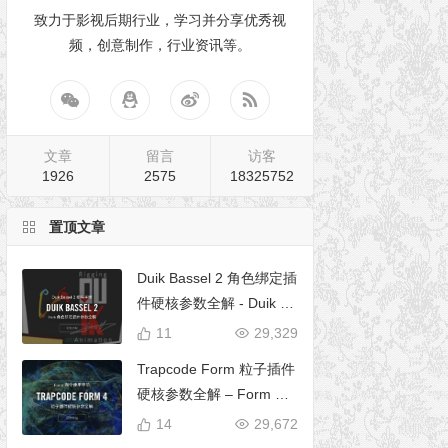
致力于影视后期行业，学习并分享优秀视
频，创意制作，行业资讯等。
文章
留言
访客
1926
2575
18325752
置顶文章
Duik Bassel 2 角色绑定插
件硬核参数全解 - Duik 16
完全使用手册
11
29,329
Trapcode Form 粒子插件
硬核参数全解 – Form 完
全使用手册
14
29,672