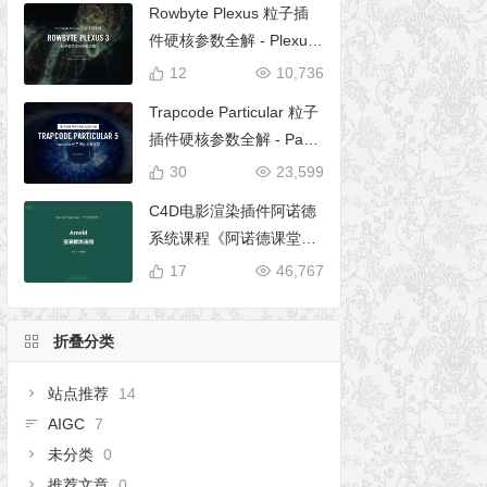
Rowbyte Plexus 粒子插
件硬核参数全解 - Plexus
完全使用手册
12
10,736
Trapcode Particular 粒子
插件硬核参数全解 - Parti
cular 5 完全使用手册
30
23,599
C4D电影渲染插件阿诺德
系统课程《阿诺德课堂之
玉清境》
17
46,767
折叠分类
站点推荐
14
AIGC
7
未分类
0
推荐文章
0