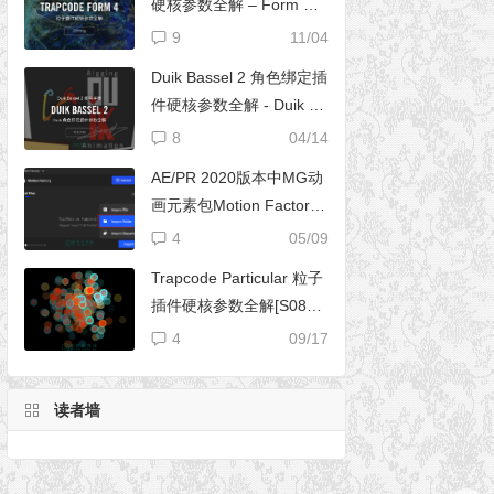
硬核参数全解 – Form 完
全使用手册
9
11/04
Duik Bassel 2 角色绑定插
件硬核参数全解 - Duik 16
完全使用手册
8
04/14
AE/PR 2020版本中MG动
画元素包Motion Factory
脚本无法导入文件夹
4
05/09
Trapcode Particular 粒子
插件硬核参数全解[S08E0
2] – 阴影设置（Shadowle
4
09/17
t Set）
读者墙