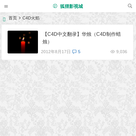
狐狸影视城
首页
C4D火焰
【C4D中文翻录】华烛（C4D制作蜡
烛）
2012年8月17日
5
9,036