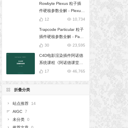
Rowbyte Plexus 粒子插
件硬核参数全解 - Plexus
完全使用手册
12
10,734
Trapcode Particular 粒子
插件硬核参数全解 - Parti
cular 5 完全使用手册
30
23,595
C4D电影渲染插件阿诺德
系统课程《阿诺德课堂之
玉清境》
17
46,765
折叠分类
站点推荐
14
AIGC
7
未分类
0
推荐文章
0