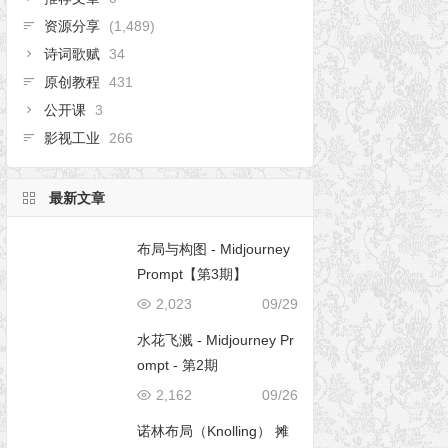
资源分享
(1,489)
诗词歌赋
34
原创教程
431
公开课
3
影视工业
266
最新文章
布局与构图 - Midjourney
Prompt【第3期】
2,023
09/29
水花飞溅 - Midjourney Pr
ompt - 第2期
2,162
09/26
诺林布局（Knolling） 摊