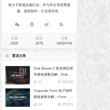
致力于影视后期行业，学习并分享优秀视
频，创意制作，行业资讯等。
文章
留言
访客
1926
2575
18324734
置顶文章
Duik Bassel 2 角色绑定插
件硬核参数全解 - Duik 16
完全使用手册
11
29,326
Trapcode Form 粒子插件
硬核参数全解 – Form 完
全使用手册
14
29,671