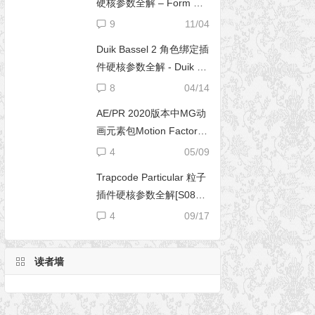
硬核参数全解 – Form 完
全使用手册
9
11/04
Duik Bassel 2 角色绑定插
件硬核参数全解 - Duik 16
完全使用手册
8
04/14
AE/PR 2020版本中MG动
画元素包Motion Factory
脚本无法导入文件夹
4
05/09
Trapcode Particular 粒子
插件硬核参数全解[S08E0
2] – 阴影设置（Shadowle
4
09/17
t Set）
读者墙