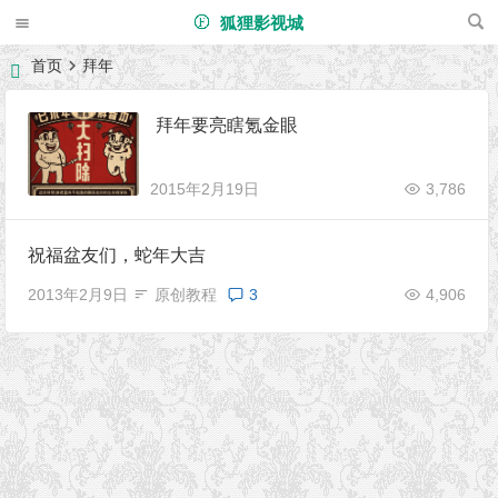
狐狸影视城
首页
拜年
拜年要亮瞎氪金眼
2015年2月19日
3,786
祝福盆友们，蛇年大吉
2013年2月9日
原创教程
3
4,906