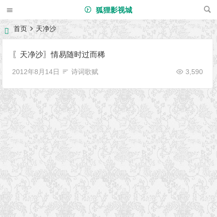
狐狸影视城
首页
天净沙
〖天净沙〗情易随时过而稀
2012年8月14日
诗词歌赋
3,590