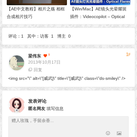
【AE中文教程】相片之殇 相框
【Win/Mac】AE镜头光晕耀斑
合成相片技巧
插件：Videocopilot – Optical
Flares v1.3.5 支持 AE CC
2015
评论：1 其中：访客 1 博主 0
1
F
9
梁伟东
2013年10月17日
回复
<img src="\" alt=\"[威武]\" title=\"[威武]\" class=\"ds-smiley\" />
发表评论
匿名网友
填写信息