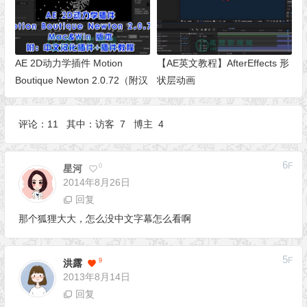
AE 2D动力学插件 Motion
【AE英文教程】AfterEffects 形
Boutique Newton 2.0.72（附汉
状层动画
化+教程）
评论：11 其中：访客 7 博主 4
6
F
0
星河
2014年8月26日
回复
那个狐狸大大，怎么没中文字幕怎么看啊
5
F
9
洪露
2013年8月14日
回复