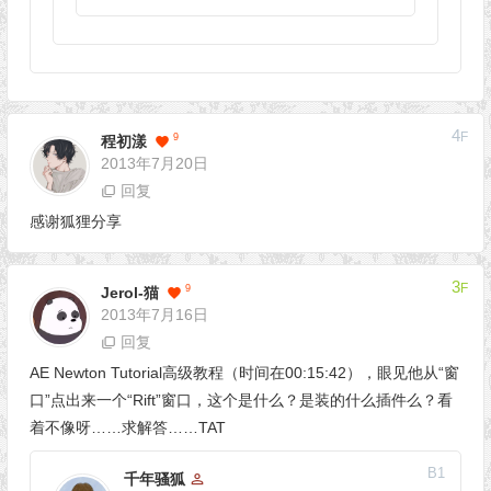
4
F
9
程初漾
2013年7月20日
回复
感谢狐狸分享
3
F
9
Jerol-猫
2013年7月16日
回复
AE Newton Tutorial高级教程（时间在00:15:42），眼见他从“窗
口”点出来一个“Rift”窗口，这个是什么？是装的什么插件么？看
着不像呀……求解答……TAT
B
1
千年骚狐