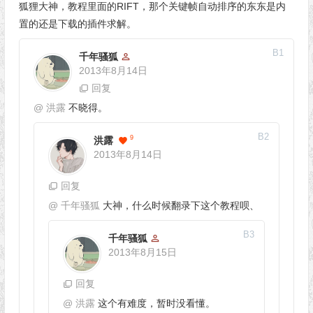
狐狸大神，教程里面的RIFT，那个关键帧自动排序的东东是内
置的还是下载的插件求解。
B
1
千年骚狐
2013年8月14日
回复
@
洪露
不晓得。
B
2
9
洪露
2013年8月14日
回复
@
千年骚狐
大神，什么时候翻录下这个教程呗、
B
3
千年骚狐
2013年8月15日
回复
@
洪露
这个有难度，暂时没看懂。