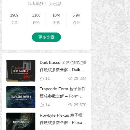
我太巅狂！ 人已怠…
1909
2188
18M
5.9K
文章
评论
浏览
点赞
更多文章
Duik Bassel 2 角色绑定插
件硬核参数全解 - Duik 16
完全使用手册
11
29,324
Trapcode Form 粒子插件
硬核参数全解 – Form 完
全使用手册
14
29,670
Rowbyte Plexus 粒子插
件硬核参数全解 - Plexus
完全使用手册