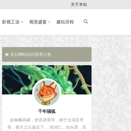
关于本站
影视工业
视觉盛宴
建站历程
近日网站访问异常公告
近日网站访问
千年骚狐
欲御飚风崛，舒吾凌霄羽，翱于太清且穹
苍，垂天之云逝足下… 渐消亡，抬头望，笑