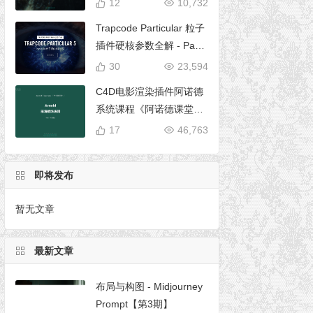
12
10,732
Trapcode Particular 粒子
插件硬核参数全解 - Parti
cular 5 完全使用手册
30
23,594
C4D电影渲染插件阿诺德
系统课程《阿诺德课堂之
玉清境》
17
46,763
即将发布
暂无文章
最新文章
布局与构图 - Midjourney
Prompt【第3期】