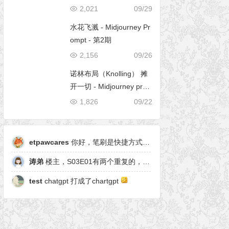
2,021
09/29
水花飞溅 - Midjourney Pr
ompt - 第2期
2,156
09/26
诺林布局（Knolling） 摊
开一切 - Midjourney pro
mpt
1,826
09/22
etpawcares
你好，笔刷是快捷方式，有原笔刷么
涛弟
楼主，S03E01有两个重复的，另一个是粒子形态
test
chatgpt 打成了chartgpt