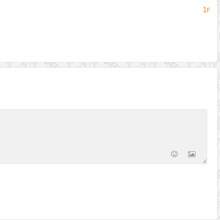
1
F
握