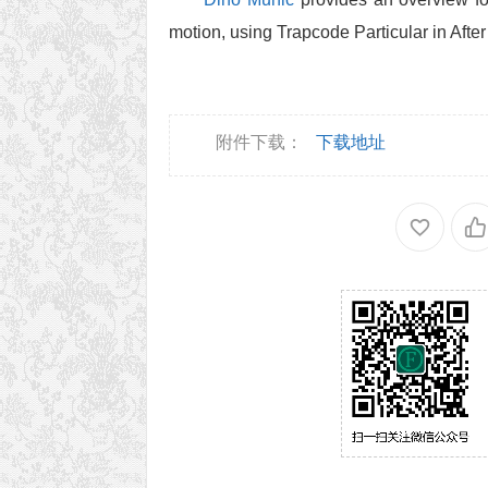
motion, using Trapcode Particular in After 
附件下载：
下载地址