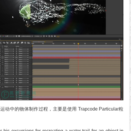
的物体制作过程，主要是使用 Trapcode Particular粒
his excursions for recreating a water trail for an object in