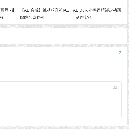
师 - 制
【AE 合成】跳动的音符|AE
AE Duik 小鸟翅膀绑定动画
教程
跟踪合成案例
- 制作实录
2
F
B
1