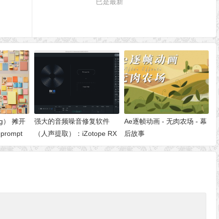
已是最新
ng） 摊开
强大的音频噪音修复软件
Ae逐帧动画 - 无肉农场 - 幕
 prompt
（人声提取）：iZotope RX
后故事
10 for Mac/Win