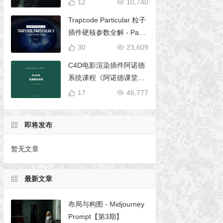
12
10,740
Trapcode Particular 粒子
插件硬核参数全解 - Parti
cular 5 完全使用手册
30
23,609
C4D电影渲染插件阿诺德
系统课程《阿诺德课堂之
玉清境》
17
46,777
即将发布
暂无文章
最新文章
布局与构图 - Midjourney
Prompt【第3期】