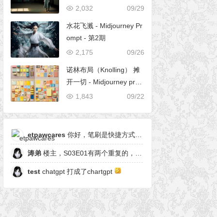
2,032
09/29
水花飞溅 - Midjourney Pr
ompt - 第2期
2,175
09/26
诺林布局（Knolling） 摊
开一切 - Midjourney pro
mpt
1,843
09/22
etpawcares
你好，笔刷是快捷方式，有原笔刷么
涛弟
楼主，S03E01有两个重复的，另一个是粒子形态
test
chatgpt 打成了chartgpt