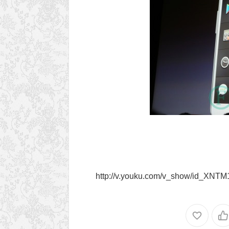
http://v.youku.com/v_show/id_XN