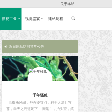
关于本站
影视工业
视觉盛宴
建站历程
近日网站访问异常公告
近日网站访问
千年骚狐
欲御飚风崛，舒吾凌霄羽，翱于太清且穹
苍，垂天之云逝足下… 渐消亡，抬头望，笑