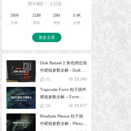
我太巅狂！ 人已怠…
1909
2188
18M
5.9K
文章
评论
浏览
点赞
更多文章
Duik Bassel 2 角色绑定插
件硬核参数全解 - Duik 16
完全使用手册
11
29,340
Trapcode Form 粒子插件
硬核参数全解 – Form 完
全使用手册
14
29,677
Rowbyte Plexus 粒子插
件硬核参数全解 - Plexus
完全使用手册