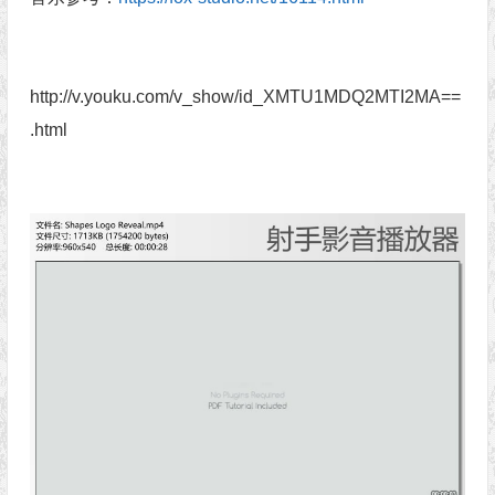
http://v.youku.com/v_show/id_XMTU1MDQ2MTI2MA==
.html