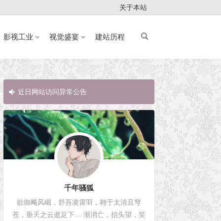
关于本站
影视工业
视觉盛宴
建站历程
近日网站访问异常公告
近日网站访问
千年骚狐
欲御飚风崛，舒吾凌霄羽，翱于太清且穹
苍，垂天之云逝足下… 渐消亡，抬头望，笑