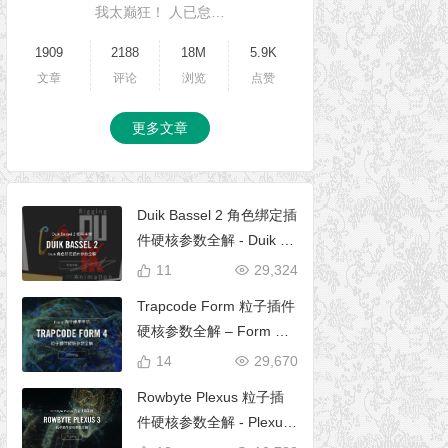
我太巅狂！ 人已怠…
1909
2188
18M
5.9K
文章
评论
浏览
点赞
更多文章
Duik Bassel 2 角色绑定插
件硬核参数全解 - Duik 16
完全使用手册
11
29,324
Trapcode Form 粒子插件
硬核参数全解 – Form 完
全使用手册
14
29,670
Rowbyte Plexus 粒子插
件硬核参数全解 - Plexus
完全使用手册