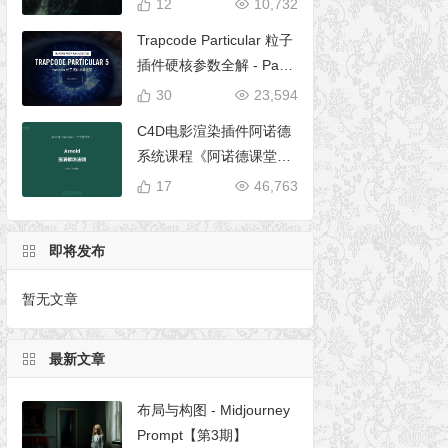
12
10,732
Trapcode Particular 粒子
插件硬核参数全解 - Parti
cular 5 完全使用手册
30
23,594
C4D电影渲染插件阿诺德
系统课程《阿诺德课堂之
玉清境》
17
46,763
即将发布
暂无文章
最新文章
布局与构图 - Midjourney
Prompt【第3期】