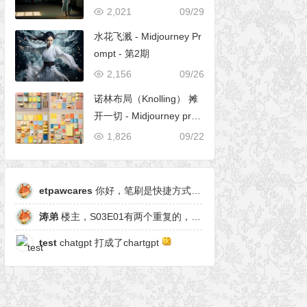
2,021
09/29
水花飞溅 - Midjourney Pr
ompt - 第2期
2,156
09/26
诺林布局（Knolling） 摊
开一切 - Midjourney pro
mpt
1,826
09/22
etpawcares
你好，笔刷是快捷方式，有原笔刷么
涛弟
楼主，S03E01有两个重复的，另一个是粒子形态
test
chatgpt 打成了chartgpt