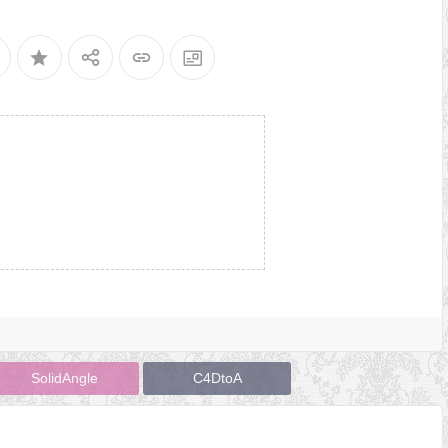
SolidAngle
C4DtoA
日