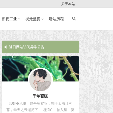
关于本站
影视工业
视觉盛宴
建站历程
近日网站访问异常公告
近日网站访问
千年骚狐
欲御飚风崛，舒吾凌霄羽，翱于太清且穹
苍，垂天之云逝足下… 渐消亡，抬头望，笑