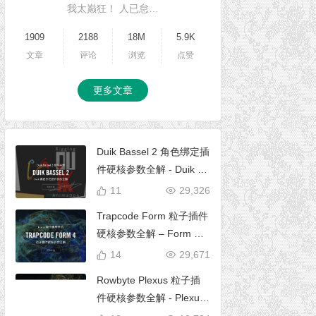
我太巅狂！ 人已怠…
1909
2188
18M
5.9K
文章
评论
浏览
点赞
更多文章
Duik Bassel 2 角色绑定插
件硬核参数全解 - Duik 16
完全使用手册
11
29,326
Trapcode Form 粒子插件
硬核参数全解 – Form 完
全使用手册
14
29,671
Rowbyte Plexus 粒子插
件硬核参数全解 - Plexus
完全使用手册