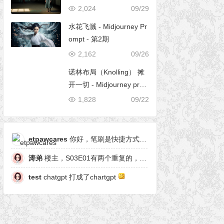
2,024
09/29
水花飞溅 - Midjourney Pr
ompt - 第2期
2,162
09/26
诺林布局（Knolling） 摊
开一切 - Midjourney pro
mpt
1,828
09/22
etpawcares
你好，笔刷是快捷方式，有原笔刷么
涛弟
楼主，S03E01有两个重复的，另一个是粒子形态
test
chatgpt 打成了chartgpt