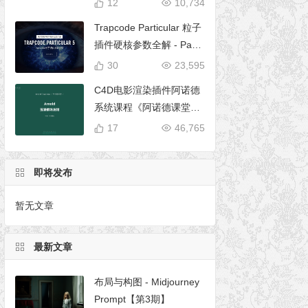
12
10,734
Trapcode Particular 粒子
插件硬核参数全解 - Parti
cular 5 完全使用手册
30
23,595
C4D电影渲染插件阿诺德
系统课程《阿诺德课堂之
玉清境》
17
46,765
即将发布
暂无文章
最新文章
布局与构图 - Midjourney
Prompt【第3期】