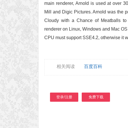
main renderer, Arnold is used at over 
Mill and Digic Pictures. Arnold was the 
Cloudy with a Chance of Meatballs to P
renderer on Linux, Windows and Mac OS X
CPU must support SSE4.2, otherwise it w
相关阅读
百度百科
登录/注册
免费下载