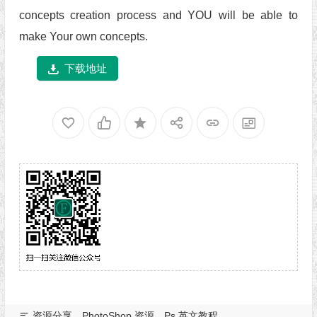
concepts creation process and YOU will be able to
make Your own concepts.
下载地址
资源分享
PhotoShop 资源
Ps 英文教程