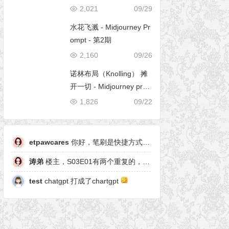
2,021
09/29
水花飞溅 - Midjourney Pr
ompt - 第2期
2,160
09/26
诺林布局（Knolling） 摊
开一切 - Midjourney pro
mpt
1,826
09/22
etpawcares
你好，笔刷是快捷方式，有原笔刷么
涛弟
楼主，S03E01有两个重复的，另一个是粒子形态
test
chatgpt 打成了chartgpt