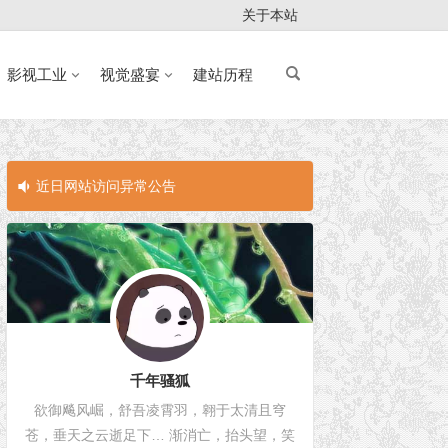
关于本站
影视工业
视觉盛宴
建站历程
近日网站访问异常公告
近日网站访问
千年骚狐
欲御飚风崛，舒吾凌霄羽，翱于太清且穹
苍，垂天之云逝足下… 渐消亡，抬头望，笑