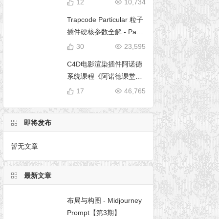
12
10,734
Trapcode Particular 粒子
插件硬核参数全解 - Parti
cular 5 完全使用手册
30
23,595
C4D电影渲染插件阿诺德
系统课程《阿诺德课堂之
玉清境》
17
46,765
即将发布
暂无文章
最新文章
布局与构图 - Midjourney
Prompt【第3期】