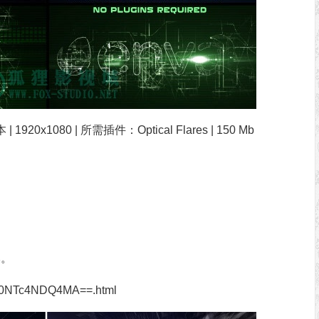
 | 1920x1080 | 所需插件：Optical Flares | 150 Mb
本。
TM0NTc4NDQ4MA==.html