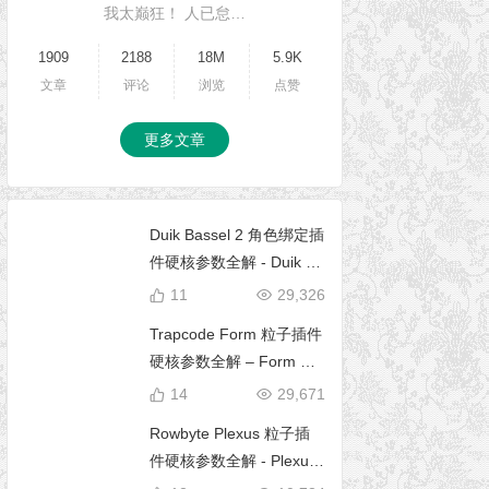
我太巅狂！ 人已怠…
1909
2188
18M
5.9K
文章
评论
浏览
点赞
更多文章
Duik Bassel 2 角色绑定插
件硬核参数全解 - Duik 16
完全使用手册
11
29,326
Trapcode Form 粒子插件
硬核参数全解 – Form 完
全使用手册
14
29,671
Rowbyte Plexus 粒子插
件硬核参数全解 - Plexus
完全使用手册