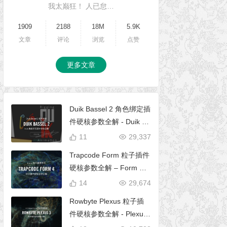
我太巅狂！ 人已怠…
1909
2188
18M
5.9K
文章
评论
浏览
点赞
更多文章
Duik Bassel 2 角色绑定插
件硬核参数全解 - Duik 16
完全使用手册
11
29,337
Trapcode Form 粒子插件
硬核参数全解 – Form 完
全使用手册
14
29,674
Rowbyte Plexus 粒子插
件硬核参数全解 - Plexus
完全使用手册