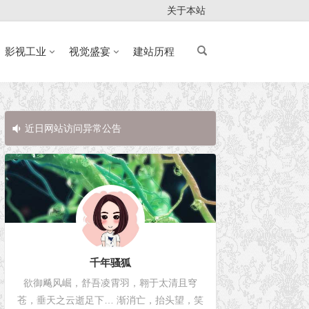
关于本站
影视工业
视觉盛宴
建站历程
近日网站访问异常公告
近日网站访问
千年骚狐
欲御飚风崛，舒吾凌霄羽，翱于太清且穹
苍，垂天之云逝足下… 渐消亡，抬头望，笑