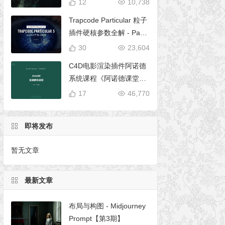
12
10,738
Trapcode Particular 粒子
插件硬核参数全解 - Parti
cular 5 完全使用手册
30
23,604
C4D电影渲染插件阿诺德
系统课程《阿诺德课堂之
玉清境》
17
46,770
即将发布
暂无文章
最新文章
布局与构图 - Midjourney
Prompt【第3期】