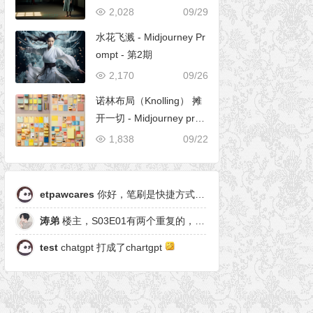
2,028
09/29
水花飞溅 - Midjourney Pr
ompt - 第2期
2,170
09/26
诺林布局（Knolling） 摊
开一切 - Midjourney pro
mpt
1,838
09/22
etpawcares
你好，笔刷是快捷方式，有原笔刷么
涛弟
楼主，S03E01有两个重复的，另一个是粒子形态
test
chatgpt 打成了chartgpt