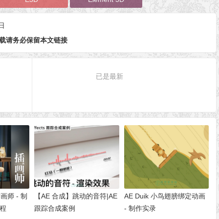
日
载请务必保留本文链接
已是最新
师 - 制
【AE 合成】跳动的音符|AE
AE Duik 小鸟翅膀绑定动画
教程
跟踪合成案例
- 制作实录