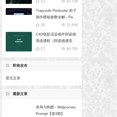
12
10,734
Trapcode Particular 粒子
插件硬核参数全解 - Parti
cular 5 完全使用手册
30
23,595
C4D电影渲染插件阿诺德
系统课程《阿诺德课堂之
玉清境》
17
46,765
即将发布
暂无文章
最新文章
布局与构图 - Midjourney
Prompt【第3期】