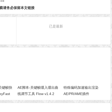
2日
载请务必保留本文链接
已是最新
关键帧快
AE脚本-关键帧缓入缓出曲
特殊编码加速输出渲染
Fast
线调节工具 Flow v1.4.2
AE/PR/AME插件
Win/Mac兼容AE 2022
AfterCodecs v1.10.13
Win/Mac