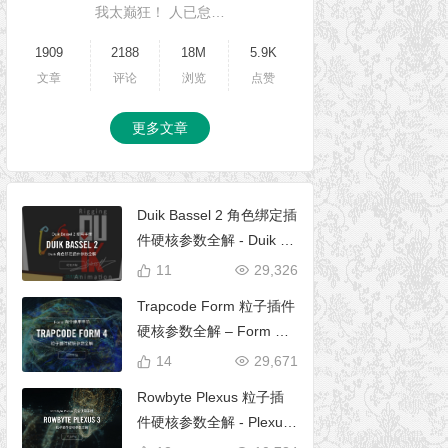
我太巅狂！ 人已怠…
1909
2188
18M
5.9K
文章
评论
浏览
点赞
更多文章
Duik Bassel 2 角色绑定插
件硬核参数全解 - Duik 16
完全使用手册
11
29,326
Trapcode Form 粒子插件
硬核参数全解 – Form 完
全使用手册
14
29,671
Rowbyte Plexus 粒子插
件硬核参数全解 - Plexus
完全使用手册