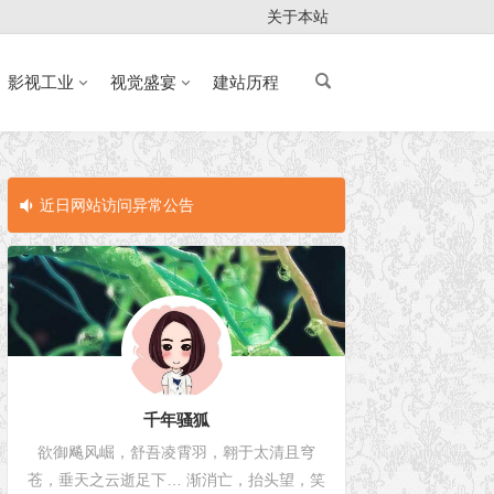
关于本站
影视工业
视觉盛宴
建站历程
近日网站访问异常公告
近日网站访问
千年骚狐
欲御飚风崛，舒吾凌霄羽，翱于太清且穹
苍，垂天之云逝足下… 渐消亡，抬头望，笑