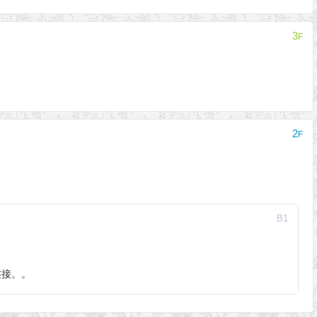
3
F
2
F
B
1
连接。。