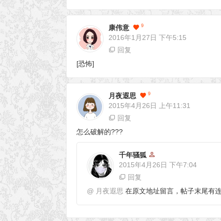
9
康伟意
2016年1月27日
下午5:15
回复
[恐怖]
9
月夜遐思
2015年4月26日
上午11:31
回复
怎么破解的???
千年骚狐
2015年4月26日
下午7:04
回复
@
月夜遐思
在原文地址留言，帖子末尾有