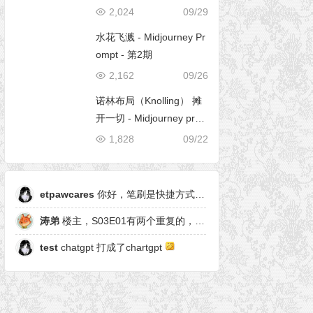
2,024
09/29
水花飞溅 - Midjourney Pr
ompt - 第2期
2,162
09/26
诺林布局（Knolling） 摊
开一切 - Midjourney pro
mpt
1,828
09/22
etpawcares
你好，笔刷是快捷方式，有原笔刷么
涛弟
楼主，S03E01有两个重复的，另一个是粒子形态
test
chatgpt 打成了chartgpt