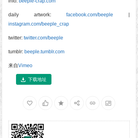
info:
beeple-crap.com
daily artwork:
facebook.com/beeple
|
instagram.com/beeple_crap
twitter:
twitter.com/beeple
tumblr:
beeple.tumblr.com
来自
Vimeo
下载地址