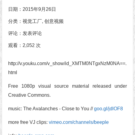
日期：2015年9月26日
分类：
视觉工厂
,
创意视频
评论：
发表评论
观看：2,052 次
http://v.youku.com/v_show/id_XMTM0NTgxNzM0NA==.
html
Free 1080p visual source material released under
Creative Commons.
music: The Avalanches - Close to You //
goo.gl/jdlOF8
more free VJ clips:
vimeo.com/channels/beeple