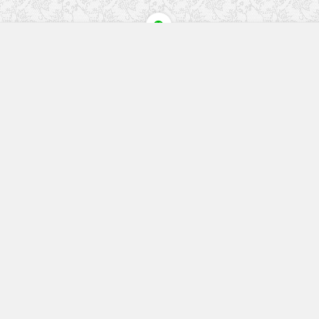
快速入口
留言榜单
本站作品
空白页
免费教程
网址导航
视觉盛宴
工程文件
历史文章
七嘴八舌
更多精彩内容请关注我们
回复关键字搜索本站内容